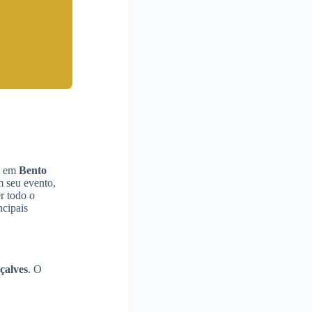
lo em
Bento
m seu evento,
r todo o
ncipais
çalves
. O