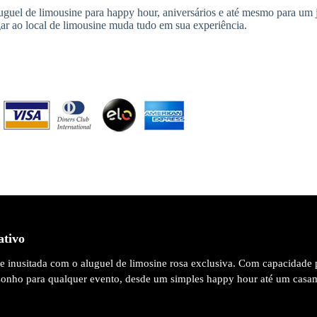
guel de limousine para happy hour, aniversários e até mesmo para um j
ar ao local de limousine muda tudo em sua experiência.
ativo
 e inusitada com o aluguel de limosine rosa exclusiva. Com capacidade 
 sonho para qualquer evento, desde um simples happy hour até um casa