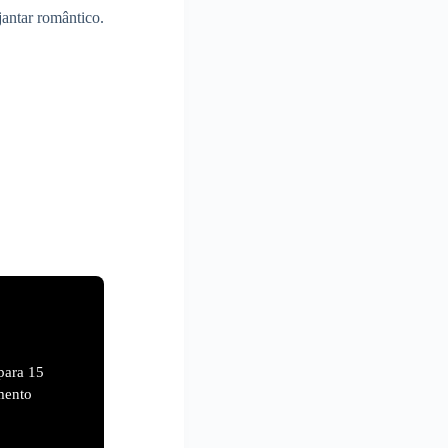
antar romântico.
para 15
mento