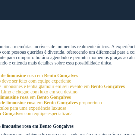
rciona memórias incríveis de momentos realmente únicos. A experiência
to com pessoas queridas é divertida, oferecendo um diferencial para a
ente para cumprir o horário agendado e permitir momentos graças ao al
endo e entenda mais detalhes sobre essa possibilidade única.
 de limousine rosa
em
Bento Gonçalves
s
deve ser feito com equipe experiente
de limousines e tenha glamour em seu evento em
Bento Gonçalves
 Limo e chegue com luxo em seu destino
limousine rosa
em
Bento Gonçalves
de limousine rosa
em
Bento Gonçalves
proporciona
culos para uma experiência luxuosa
o Gonçalves
com equipe especializada
 limousine rosa
em
Bento Gonçalves
ferece um ambiente luxuoso para a celebração do aniversário e para q