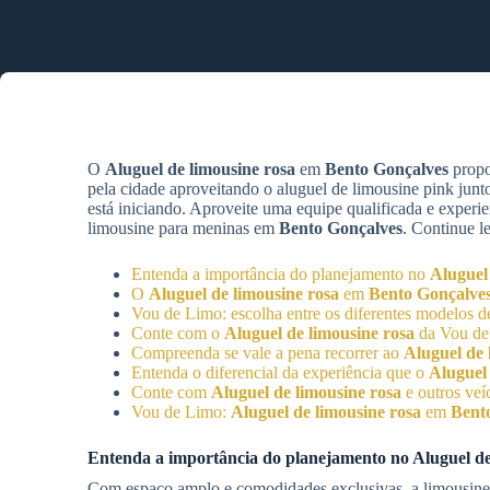
O
Aluguel de limousine rosa
em
Bento Gonçalves
propo
pela cidade aproveitando o aluguel de limousine pink jun
está iniciando. Aproveite uma equipe qualificada e experi
limousine para meninas em
Bento Gonçalves
. Continue l
Entenda a importância do planejamento no
Aluguel
O
Aluguel de limousine rosa
em
Bento Gonçalve
Vou de Limo: escolha entre os diferentes modelos 
Conte com o
Aluguel de limousine rosa
da Vou de
Compreenda se vale a pena recorrer ao
Aluguel de 
Entenda o diferencial da experiência que o
Aluguel 
Conte com
Aluguel de limousine rosa
e outros veí
Vou de Limo:
Aluguel de limousine rosa
em
Bent
Entenda a importância do planejamento no
Aluguel de
Com espaço amplo e comodidades exclusivas, a limousine o