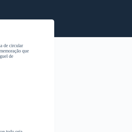
 de circular
 comemoração que
uguel de
ue tudo seja