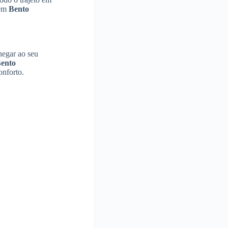
em
Bento
hegar ao seu
ento
nforto.