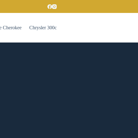
e Cherokee
Chrysler 300c