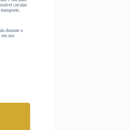
ossível circular
transporte.
são durante o
a em seu