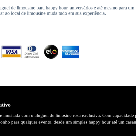
guel de limousine para happy hour, aniversários e até mesmo para um j
ar ao local de limousine muda tudo em sua experiência.
ativo
 e inusitada com o aluguel de limosine rosa exclusiva. Com capacidade 
 sonho para qualquer evento, desde um simples happy hour até um casa