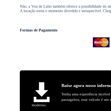
Não, a Vou de Limo também oferece a possibilidade do alu
A locação torna o momento divertido e inesquecível. Cheg
Formas de Pagamento
Baixe agora nosso inform
Tenha uma experiência incrível
passageiros, esse veículo é um
moderno.