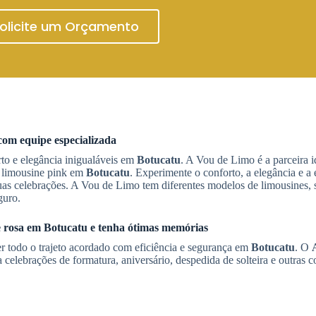
olicite um Orçamento
om equipe especializada
to e elegância inigualáveis em
Botucatu
. A Vou de Limo é a parceira 
e limousine pink em
Botucatu
. Experimente o conforto, a elegância e a
as celebrações. A Vou de Limo tem diferentes modelos de limousines, 
guro.
 rosa
em
Botucatu
e tenha ótimas memórias
er todo o trajeto acordado com eficiência e segurança em
Botucatu
. O
 celebrações de formatura, aniversário, despedida de solteira e outras