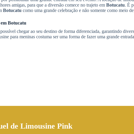
lhores amigas, para que a diversão comece no trajeto em
Botucatu
. É p
m
Botucatu
como uma grande celebração e não somente como meio de 
s em
Botucatu
possível chegar ao seu destino de forma diferenciada, garantindo diver
ousine para meninas costuma ser uma forma de fazer uma grande entrad
uel de Limousine Pink