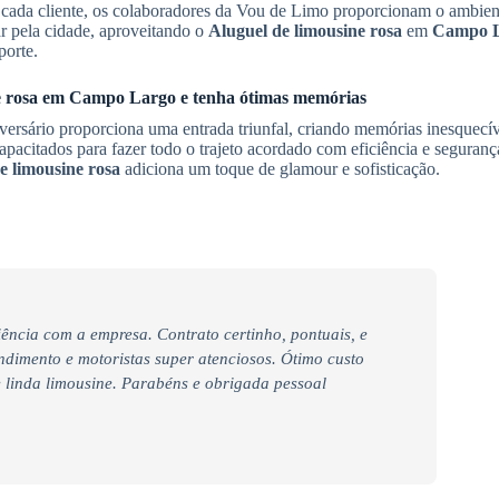
cada cliente, os colaboradores da Vou de Limo proporcionam o ambient
lar pela cidade, aproveitando o
Aluguel de limousine rosa
em
Campo 
porte.
 rosa
em
Campo Largo
e tenha ótimas memórias
versário proporciona uma entrada triunfal, criando memórias inesquecí
pacitados para fazer todo o trajeto acordado com eficiência e seguran
e limousine rosa
adiciona um toque de glamour e sofisticação.
iência com a empresa. Contrato certinho, pontuais, e
endimento e motoristas super atenciosos. Ótimo custo
linda limousine. Parabéns e obrigada pessoal