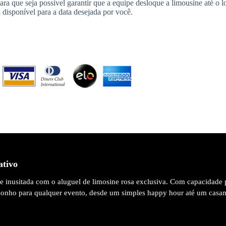
ra que seja possível garantir que a equipe desloque a limousine até o l
 disponível para a data desejada por você.
ativo
 e inusitada com o aluguel de limosine rosa exclusiva. Com capacidade 
 sonho para qualquer evento, desde um simples happy hour até um casa