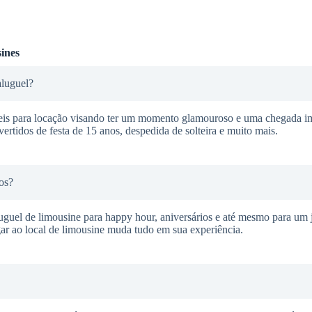
ines
aluguel?
veis para locação visando ter um momento glamouroso e uma chegada i
ertidos de festa de 15 anos, despedida de solteira e muito mais.
os?
guel de limousine para happy hour, aniversários e até mesmo para um j
ar ao local de limousine muda tudo em sua experiência.