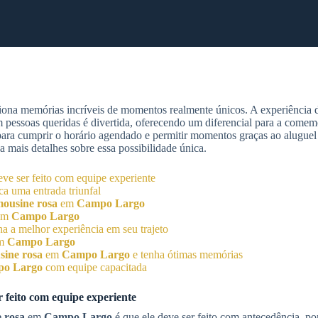
ona memórias incríveis de momentos realmente únicos. A experiência de
m pessoas queridas é divertida, oferecendo um diferencial para a comem
 para cumprir o horário agendado e permitir momentos graças ao aluguel
a mais detalhes sobre essa possibilidade única.
ve ser feito com equipe experiente
a uma entrada triunfal
mousine rosa
em
Campo Largo
em
Campo Largo
nha a melhor experiência em seu trajeto
em
Campo Largo
sine rosa
em
Campo Largo
e tenha ótimas memórias
o Largo
com equipe capacitada
 feito com equipe experiente
e rosa
em
Campo Largo
é que ele deve ser feito com antecedência, por