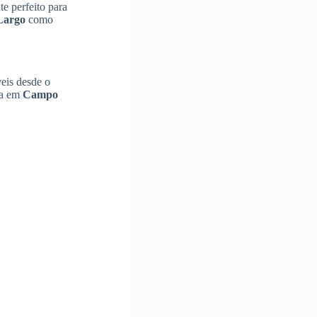
e perfeito para
Largo
como
veis desde o
ça em
Campo