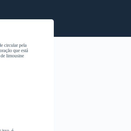
 circular pela
oração que está
 de limousine
 isso, é