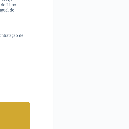
u de Limo
uguel de
ontratação de