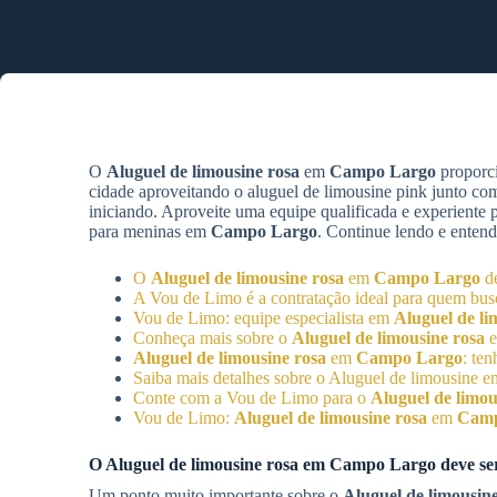
O
Aluguel de limousine rosa
em
Campo Largo
proporci
cidade aproveitando o aluguel de limousine pink junto co
iniciando. Aproveite uma equipe qualificada e experiente
para meninas em
Campo Largo
. Continue lendo e entend
O
Aluguel de limousine rosa
em
Campo Largo
de
A Vou de Limo é a contratação ideal para quem busc
Vou de Limo: equipe especialista em
Aluguel de li
Conheça mais sobre o
Aluguel de limousine rosa
Aluguel de limousine rosa
em
Campo Largo
: te
Saiba mais detalhes sobre o Aluguel de limousine 
Conte com a Vou de Limo para o
Aluguel de limou
Vou de Limo:
Aluguel de limousine rosa
em
Camp
O
Aluguel de limousine rosa
em
Campo Largo
deve ser
Um ponto muito importante sobre o
Aluguel de limousin