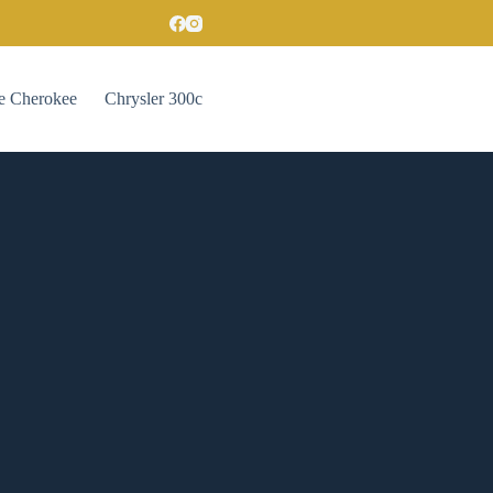
e Cherokee
Chrysler 300c