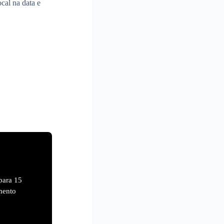
ocal na data e
para 15
mento