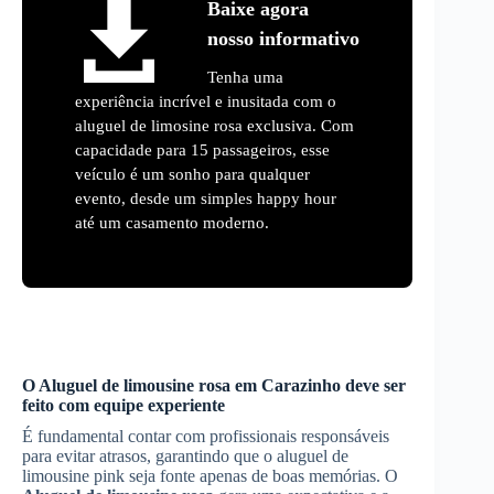
Baixe agora
nosso informativo
Tenha uma
experiência incrível e inusitada com o
aluguel de limosine rosa exclusiva. Com
capacidade para 15 passageiros, esse
veículo é um sonho para qualquer
evento, desde um simples happy hour
até um casamento moderno.
O
Aluguel de limousine rosa
em
Carazinho
deve ser
feito com equipe experiente
É fundamental contar com profissionais responsáveis
para evitar atrasos, garantindo que o aluguel de
limousine pink seja fonte apenas de boas memórias. O