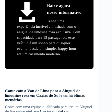
Baixe agora
nosso informativo
Tenha uma
experiência incrível e inusitada com o
aluguel de limosine rosa exclusiva. Com
capacidade para 15 passageiros, esse
veículo é um sonho para qualquer
evento, desde um simples happy hour
até um casamento moderno.
Conte com a Vou de Limo para o
Aluguel de
limousine rosa
em
Caxias do Sul
e tenha ótimas
memórias
Conte com uma equipe qualificada para ter um Aluguel
de limousine pink em
Caxias do Sul
sem