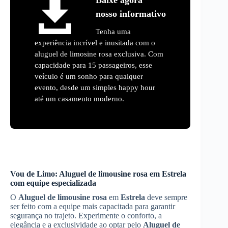
nosso informativo
Tenha uma
experiência incrível e inusitada com o
aluguel de limosine rosa exclusiva. Com
capacidade para 15 passageiros, esse
veículo é um sonho para qualquer
evento, desde um simples happy hour
até um casamento moderno.
Vou de Limo:
Aluguel de limousine rosa
em
Estrela
com equipe especializada
O
Aluguel de limousine rosa
em
Estrela
deve sempre
ser feito com a equipe mais capacitada para garantir
segurança no trajeto. Experimente o conforto, a
elegância e a exclusividade ao optar pelo
Aluguel de