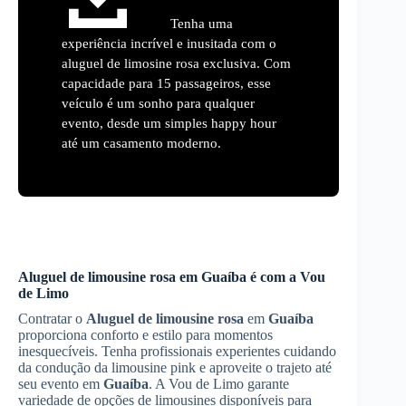
Tenha uma
experiência incrível e inusitada com o
aluguel de limosine rosa exclusiva. Com
capacidade para 15 passageiros, esse
veículo é um sonho para qualquer
evento, desde um simples happy hour
até um casamento moderno.
Aluguel de limousine rosa
em
Guaíba
é com a Vou
de Limo
Contratar o
Aluguel de limousine rosa
em
Guaíba
proporciona conforto e estilo para momentos
inesquecíveis. Tenha profissionais experientes cuidando
da condução da limousine pink e aproveite o trajeto até
seu evento em
Guaíba
. A Vou de Limo garante
variedade de opções de limousines disponíveis para