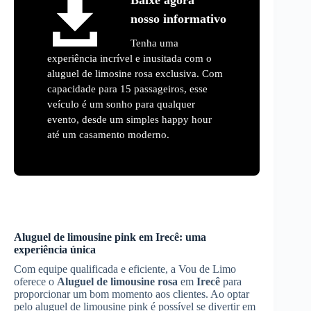
nosso informativo
Tenha uma
experiência incrível e inusitada com o
aluguel de limosine rosa exclusiva. Com
capacidade para 15 passageiros, esse
veículo é um sonho para qualquer
evento, desde um simples happy hour
até um casamento moderno.
Aluguel de limousine pink em
Irecê
: uma
experiência única
Com equipe qualificada e eficiente, a Vou de Limo
oferece o
Aluguel de limousine rosa
em
Irecê
para
proporcionar um bom momento aos clientes. Ao optar
pelo aluguel de limousine pink é possível se divertir em