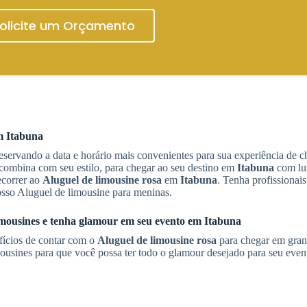
olicite um Orçamento
em
Itabuna
servando a data e horário mais convenientes para sua experiência de c
combina com seu estilo, para chegar ao seu destino em
Itabuna
com lux
ecorrer ao
Aluguel de limousine rosa
em
Itabuna
. Tenha profissionais
osso Aluguel de limousine para meninas.
limousines e tenha glamour em seu evento em
Itabuna
efícios de contar com o
Aluguel de limousine rosa
para chegar em gran
mousines para que você possa ter todo o glamour desejado para seu eve