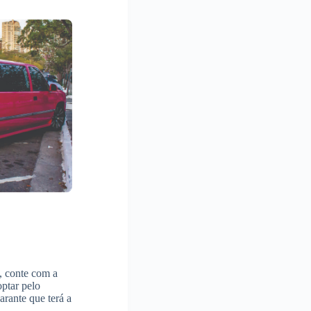
o, conte com a
optar pelo
arante que terá a