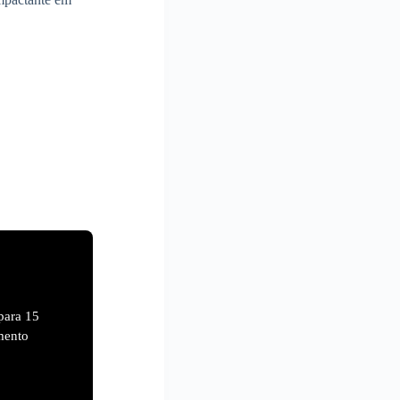
para 15
mento