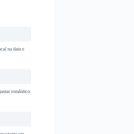
ocal na data e
antar romântico.
mpactante em