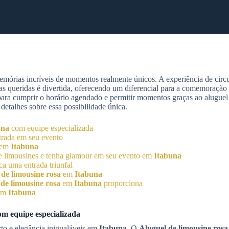
mórias incríveis de momentos realmente únicos. A experiência de circu
as queridas é divertida, oferecendo um diferencial para a comemoração 
 para cumprir o horário agendado e permitir momentos graças ao aluguel
detalhes sobre essa possibilidade única.
una
com equipe especializada
trada em seu evento
o em
Itabuna
de limousines e tenha glamour em seu evento em
Itabuna
a uma entrada triunfal
 de limousine rosa
em
Itabuna
de limousine rosa
em
Itabuna
proporciona
em
Itabuna
m equipe especializada
to e elegância inigualáveis em
Itabuna
. O
Aluguel de limousine rosa