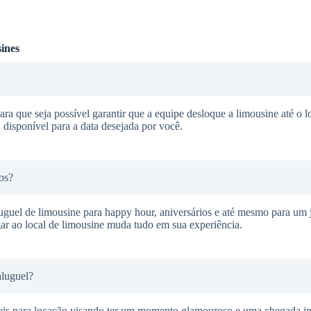
ines
ra que seja possível garantir que a equipe desloque a limousine até o l
 disponível para a data desejada por você.
os?
guel de limousine para happy hour, aniversários e até mesmo para um j
ar ao local de limousine muda tudo em sua experiência.
aluguel?
veis para locação visando ter um momento glamouroso e uma chegada i