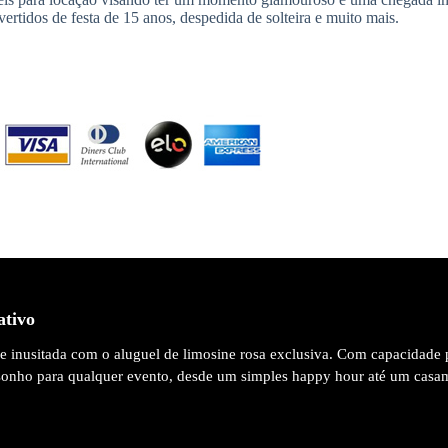
ertidos de festa de 15 anos, despedida de solteira e muito mais.
ativo
 e inusitada com o aluguel de limosine rosa exclusiva. Com capacidade 
 sonho para qualquer evento, desde um simples happy hour até um casa