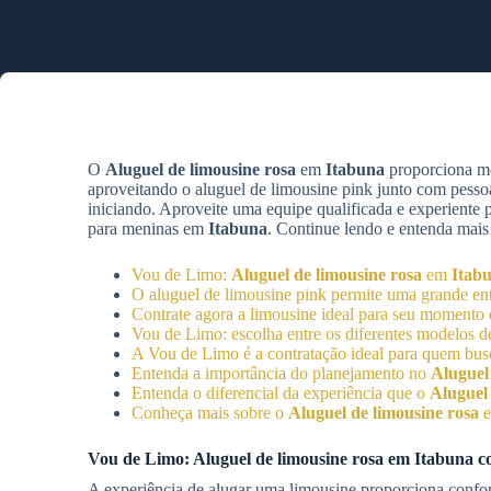
O
Aluguel de limousine rosa
em
Itabuna
proporciona me
aproveitando o aluguel de limousine pink junto com pesso
iniciando. Aproveite uma equipe qualificada e experiente
para meninas em
Itabuna
. Continue lendo e entenda mais 
Vou de Limo:
Aluguel de limousine rosa
em
Itab
O aluguel de limousine pink permite uma grande en
Contrate agora a limousine ideal para seu moment
Vou de Limo: escolha entre os diferentes modelos 
A Vou de Limo é a contratação ideal para quem busc
Entenda a importância do planejamento no
Aluguel
Entenda o diferencial da experiência que o
Aluguel 
Conheça mais sobre o
Aluguel de limousine rosa
Vou de Limo:
Aluguel de limousine rosa
em
Itabuna
co
A experiência de alugar uma limousine proporciona confor