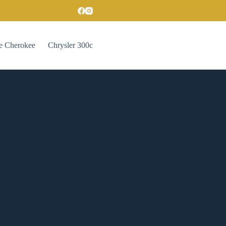
e Cherokee
Chrysler 300c