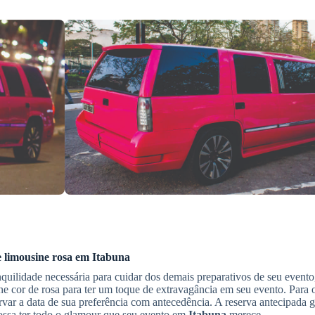
 limousine rosa
em
Itabuna
nquilidade necessária para cuidar dos demais preparativos de seu event
ne cor de rosa para ter um toque de extravagância em seu evento. Para 
rvar a data de sua preferência com antecedência. A reserva antecipada g
possa ter todo o glamour que seu evento em
Itabuna
merece.