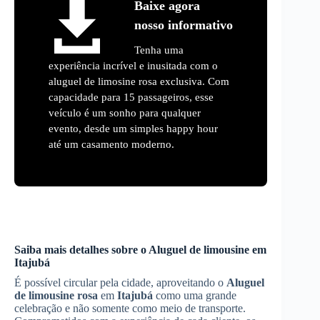
Baixe agora
nosso informativo
Tenha uma
experiência incrível e inusitada com o
aluguel de limosine rosa exclusiva. Com
capacidade para 15 passageiros, esse
veículo é um sonho para qualquer
evento, desde um simples happy hour
até um casamento moderno.
Saiba mais detalhes sobre o Aluguel de limousine em
Itajubá
É possível circular pela cidade, aproveitando o
Aluguel
de limousine rosa
em
Itajubá
como uma grande
celebração e não somente como meio de transporte.