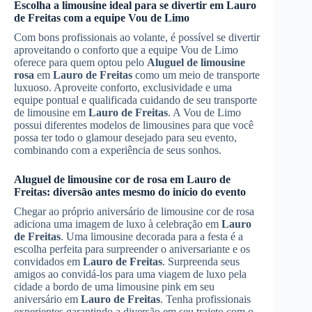
Escolha a limousine ideal para se divertir em
Lauro
de Freitas
com a equipe Vou de Limo
Com bons profissionais ao volante, é possível se divertir
aproveitando o conforto que a equipe Vou de Limo
oferece para quem optou pelo
Aluguel de limousine
rosa
em
Lauro de Freitas
como um meio de transporte
luxuoso. Aproveite conforto, exclusividade e uma
equipe pontual e qualificada cuidando de seu transporte
de limousine em
Lauro de Freitas
. A Vou de Limo
possui diferentes modelos de limousines para que você
possa ter todo o glamour desejado para seu evento,
combinando com a experiência de seus sonhos.
Aluguel de limousine cor de rosa em
Lauro de
Freitas
: diversão antes mesmo do início do evento
Chegar ao próprio aniversário de limousine cor de rosa
adiciona uma imagem de luxo à celebração em
Lauro
de Freitas
. Uma limousine decorada para a festa é a
escolha perfeita para surpreender o aniversariante e os
convidados em
Lauro de Freitas
. Surpreenda seus
amigos ao convidá-los para uma viagem de luxo pela
cidade a bordo de uma limousine pink em seu
aniversário em
Lauro de Freitas
. Tenha profissionais
experientes garantindo a diversão em seu trajeto com o