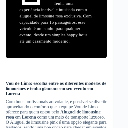
Tenha uma
experiência incrível e inusitada com o
aluguel de limosine rosa exclusiva. Com
capacidade para 15 passageiros, esse
veículo é um sonho para qualquer
evento, desde um simples happy hour
até um casamento moderno.
Vou de Limo: escolha entre os diferentes modelos de
limousines e tenha glamour em seu evento em
Lorena
Com bons profissionais ao volante, é possível se divertir
aproveitando o conforto que a equipe Vou de Limo
oferece para quem optou pelo
Aluguel de limousine
rosa
em
Lorena
como um meio de transporte luxuoso.
O Aluguel de limousine pink é uma opção elegante para
traslados, sendo uma boa opção para chegar em eventos