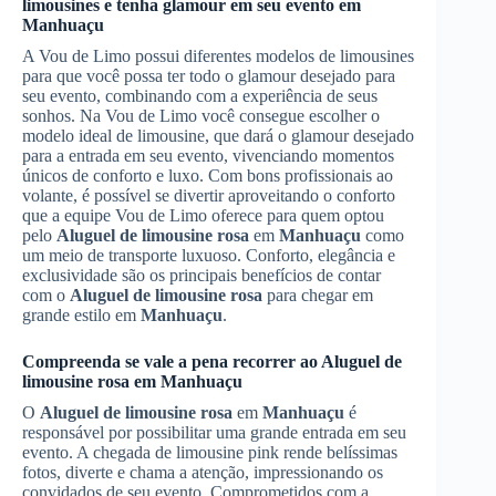
limousines e tenha glamour em seu evento em
Manhuaçu
A Vou de Limo possui diferentes modelos de limousines
para que você possa ter todo o glamour desejado para
seu evento, combinando com a experiência de seus
sonhos. Na Vou de Limo você consegue escolher o
modelo ideal de limousine, que dará o glamour desejado
para a entrada em seu evento, vivenciando momentos
únicos de conforto e luxo. Com bons profissionais ao
volante, é possível se divertir aproveitando o conforto
que a equipe Vou de Limo oferece para quem optou
pelo
Aluguel de limousine rosa
em
Manhuaçu
como
um meio de transporte luxuoso. Conforto, elegância e
exclusividade são os principais benefícios de contar
com o
Aluguel de limousine rosa
para chegar em
grande estilo em
Manhuaçu
.
Compreenda se vale a pena recorrer ao
Aluguel de
limousine rosa
em
Manhuaçu
O
Aluguel de limousine rosa
em
Manhuaçu
é
responsável por possibilitar uma grande entrada em seu
evento. A chegada de limousine pink rende belíssimas
fotos, diverte e chama a atenção, impressionando os
convidados de seu evento. Comprometidos com a