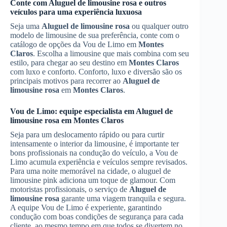
Conte com
Aluguel de limousine rosa
e outros
veículos para uma experiência luxuosa
Seja uma
Aluguel de limousine rosa
ou qualquer outro
modelo de limousine de sua preferência, conte com o
catálogo de opções da Vou de Limo em
Montes
Claros
. Escolha a limousine que mais combina com seu
estilo, para chegar ao seu destino em
Montes Claros
com luxo e conforto. Conforto, luxo e diversão são os
principais motivos para recorrer ao
Aluguel de
limousine rosa
em
Montes Claros
.
Vou de Limo: equipe especialista em
Aluguel de
limousine rosa
em
Montes Claros
Seja para um deslocamento rápido ou para curtir
intensamente o interior da limousine, é importante ter
bons profissionais na condução do veículo, a Vou de
Limo acumula experiência e veículos sempre revisados.
Para uma noite memorável na cidade, o aluguel de
limousine pink adiciona um toque de glamour. Com
motoristas profissionais, o serviço de
Aluguel de
limousine rosa
garante uma viagem tranquila e segura.
A equipe Vou de Limo é experiente, garantindo
condução com boas condições de segurança para cada
cliente, ao mesmo tempo em que todos se divertem no