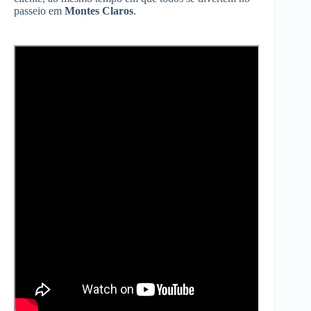
passeio em
Montes Claros
.