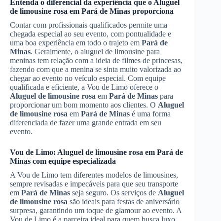
Entenda o diferencial da experiência que o
Aluguel
de limousine rosa
em
Pará de Minas
proporciona
Contar com profissionais qualificados permite uma
chegada especial ao seu evento, com pontualidade e
uma boa experiência em todo o trajeto em
Pará de
Minas
. Geralmente, o aluguel de limousine para
meninas tem relação com a ideia de filmes de princesas,
fazendo com que a menina se sinta muito valorizada ao
chegar ao evento no veículo especial. Com equipe
qualificada e eficiente, a Vou de Limo oferece o
Aluguel de limousine rosa
em
Pará de Minas
para
proporcionar um bom momento aos clientes. O
Aluguel
de limousine rosa
em
Pará de Minas
é uma forma
diferenciada de fazer uma grande entrada em seu
evento.
Vou de Limo:
Aluguel de limousine rosa
em
Pará de
Minas
com equipe especializada
A Vou de Limo tem diferentes modelos de limousines,
sempre revisadas e impecáveis para que seu transporte
em
Pará de Minas
seja seguro. Os serviços de
Aluguel
de limousine rosa
são ideais para festas de aniversário
surpresa, garantindo um toque de glamour ao evento. A
Vou de Limo é a parceira ideal para quem busca luxo,