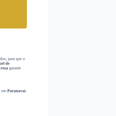
dos, para que o
uel de
 rosa
garante
to em
Paranavaí
.