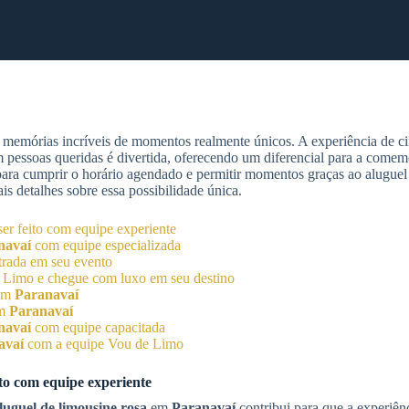
memórias incríveis de momentos realmente únicos. A experiência de cir
m pessoas queridas é divertida, oferecendo um diferencial para a comem
 para cumprir o horário agendado e permitir momentos graças ao aluguel
is detalhes sobre essa possibilidade única.
er feito com equipe experiente
navaí
com equipe especializada
trada em seu evento
 Limo e chegue com luxo em seu destino
em
Paranavaí
em
Paranavaí
navaí
com equipe capacitada
avaí
com a equipe Vou de Limo
ito com equipe experiente
luguel de limousine rosa
em
Paranavaí
contribui para que a experiênc