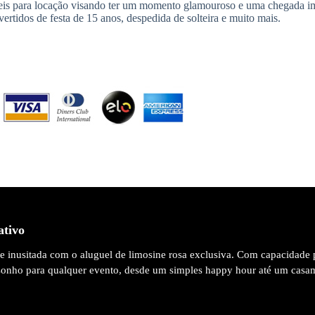
veis para locação visando ter um momento glamouroso e uma chegada i
ertidos de festa de 15 anos, despedida de solteira e muito mais.
ativo
 e inusitada com o aluguel de limosine rosa exclusiva. Com capacidade 
 sonho para qualquer evento, desde um simples happy hour até um casa