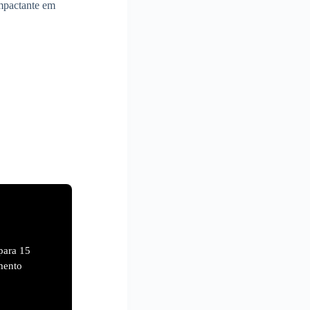
mpactante em
para 15
mento