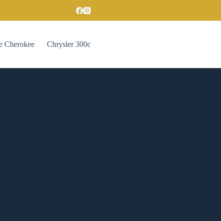
e Cherokee
Chrysler 300c