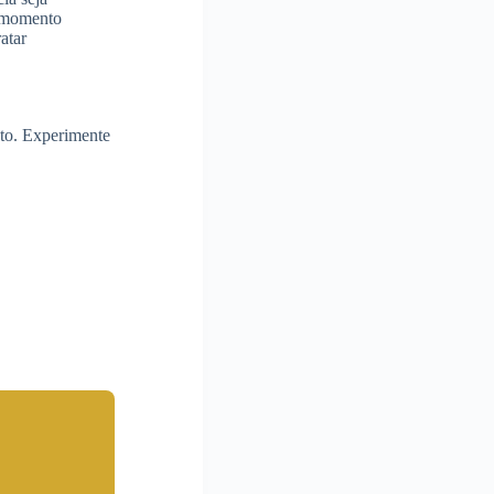
 momento
atar
eto. Experimente