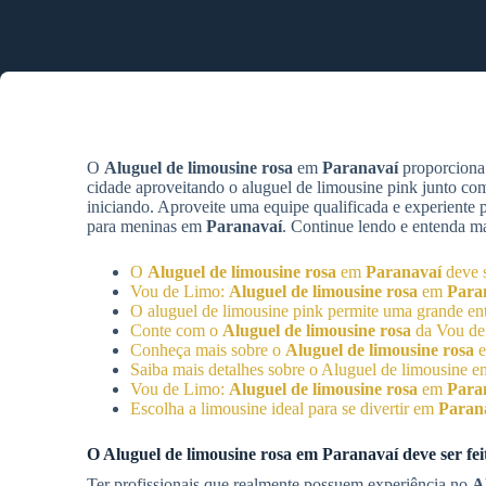
O
Aluguel de limousine rosa
em
Paranavaí
proporciona 
cidade aproveitando o aluguel de limousine pink junto co
iniciando. Aproveite uma equipe qualificada e experiente
para meninas em
Paranavaí
. Continue lendo e entenda ma
O
Aluguel de limousine rosa
em
Paranavaí
deve s
Vou de Limo:
Aluguel de limousine rosa
em
Para
O aluguel de limousine pink permite uma grande en
Conte com o
Aluguel de limousine rosa
da Vou de
Conheça mais sobre o
Aluguel de limousine rosa
Saiba mais detalhes sobre o Aluguel de limousine 
Vou de Limo:
Aluguel de limousine rosa
em
Para
Escolha a limousine ideal para se divertir em
Paran
O
Aluguel de limousine rosa
em
Paranavaí
deve ser fe
Ter profissionais que realmente possuem experiência no
A