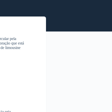
cular pela
oração que está
 de limousine
ia seja