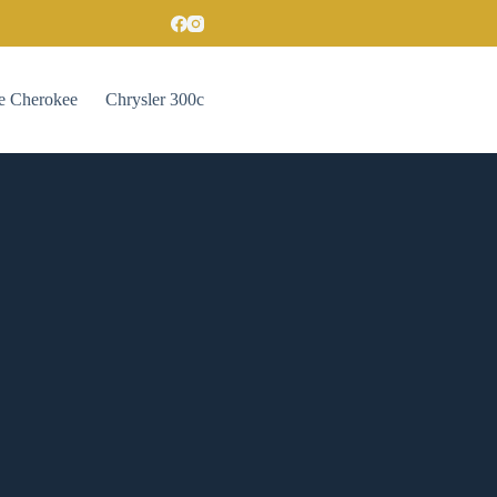
e Cherokee
Chrysler 300c