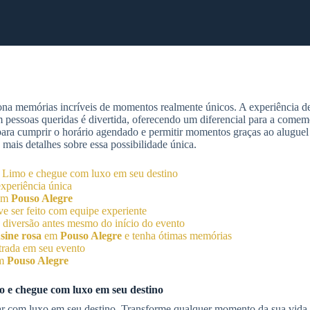
na memórias incríveis de momentos realmente únicos. A experiência de 
m pessoas queridas é divertida, oferecendo um diferencial para a comem
 para cumprir o horário agendado e permitir momentos graças ao aluguel
 mais detalhes sobre essa possibilidade única.
 Limo e chegue com luxo em seu destino
experiência única
em
Pouso Alegre
e ser feito com equipe experiente
: diversão antes mesmo do início do evento
sine rosa
em
Pouso Alegre
e tenha ótimas memórias
trada em seu evento
em
Pouso Alegre
 e chegue com luxo em seu destino
gar com luxo em seu destino. Transforme qualquer momento da sua vid