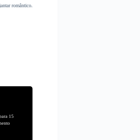
antar romântico.
para 15
mento