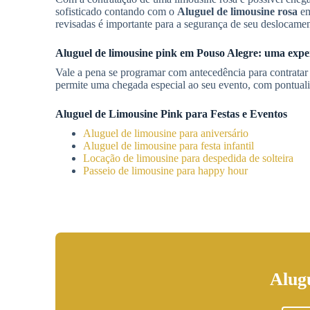
sofisticado contando com o
Aluguel de limousine rosa
e
revisadas é importante para a segurança de seu deslocam
Aluguel de limousine pink em
Pouso Alegre
: uma expe
Vale a pena se programar com antecedência para contrata
permite uma chegada especial ao seu evento, com pontual
Aluguel de Limousine Pink para Festas e Eventos
Aluguel de limousine para aniversário
Aluguel de limousine para festa infantil
Locação de limousine para despedida de solteira
Passeio de limousine para happy hour
Alug