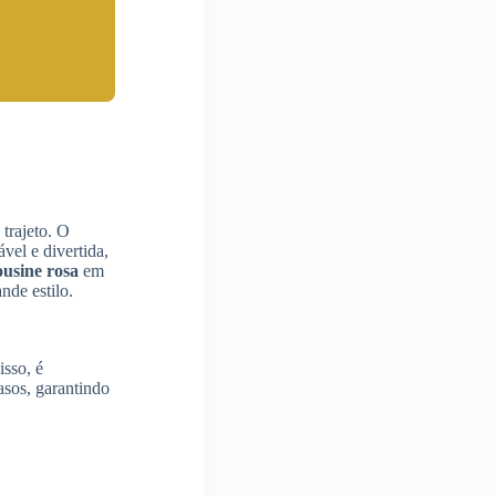
trajeto. O
vel e divertida,
ousine rosa
em
nde estilo.
isso, é
asos, garantindo