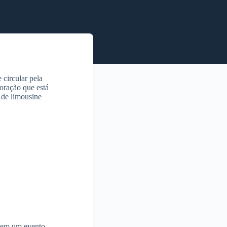
circular pela
oração que está
 de limousine
a em um evento