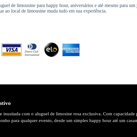
guel de limousine para happy hour, aniversários e até mesmo para um j
ar ao local de limousine muda tudo em sua experiência.
ativo
 e inusitada com o aluguel de limosine rosa exclusiva. Com capacidade 
 sonho para qualquer evento, desde um simples happy hour até um casa