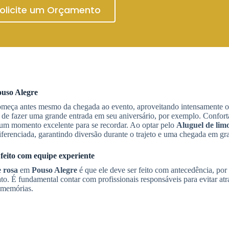
olicite um Orçamento
uso Alegre
omeça antes mesmo da chegada ao evento, aproveitando intensamente o 
de fazer uma grande entrada em seu aniversário, por exemplo. Confortá
e um momento excelente para se recordar. Ao optar pelo
Aluguel de lim
iferenciada, garantindo diversão durante o trajeto e uma chegada em gra
feito com equipe experiente
e rosa
em
Pouso Alegre
é que ele deve ser feito com antecedência, por 
o. É fundamental contar com profissionais responsáveis para evitar atr
s memórias.