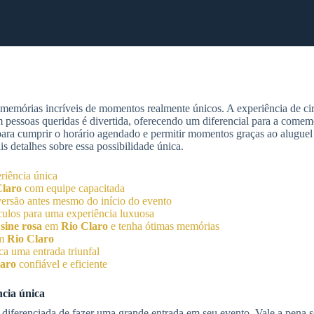
memórias incríveis de momentos realmente únicos. A experiência de cir
m pessoas queridas é divertida, oferecendo um diferencial para a comem
 para cumprir o horário agendado e permitir momentos graças ao aluguel
s detalhes sobre essa possibilidade única.
riência única
Claro
com equipe capacitada
versão antes mesmo do início do evento
culos para uma experiência luxuosa
sine rosa
em
Rio Claro
e tenha ótimas memórias
em
Rio Claro
a uma entrada triunfal
laro
confiável e eficiente
ncia única
diferenciada de fazer uma grande entrada em seu evento. Vale a pena 