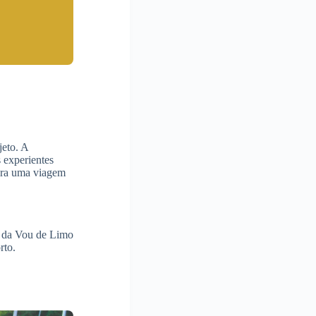
jeto. A
 experientes
ara uma viagem
s da Vou de Limo
rto.