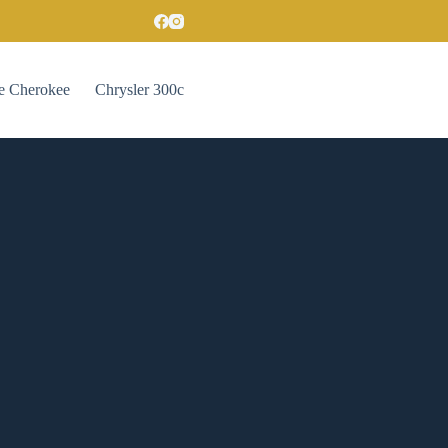
e Cherokee
Chrysler 300c