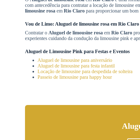
com antecedência para contratar a locação de limousine 
limousine rosa
em
Rio Claro
para proporcionar um bom 
Vou de Limo:
Aluguel de limousine rosa
em
Rio Claro
Contratar o
Aluguel de limousine rosa
em
Rio Claro
pro
experientes cuidando da condução da limousine pink e apro
Aluguel de Limousine Pink para Festas e Eventos
Aluguel de limousine para aniversário
Aluguel de limousine para festa infantil
Locação de limousine para despedida de solteira
Passeio de limousine para happy hour
Alug