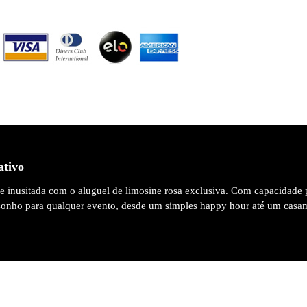
ativo
 e inusitada com o aluguel de limosine rosa exclusiva. Com capacidade 
 sonho para qualquer evento, desde um simples happy hour até um casa