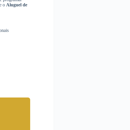
ce o
Aluguel de
onais