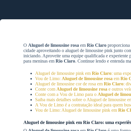
O
Aluguel de limousine rosa
em
Rio Claro
proporciona 
cidade aproveitando o aluguel de limousine pink junto co
iniciando. Aproveite uma equipe qualificada e experiente
para meninas em
Rio Claro
. Continue lendo e entenda mai
Aluguel de limousine pink em
Rio Claro
: uma expe
Vou de Limo:
Aluguel de limousine rosa
em
Rio 
Aluguel de limousine cor de rosa em
Rio Claro
: di
Conte com
Aluguel de limousine rosa
e outros veí
Conte com a Vou de Limo para o
Aluguel de limou
Saiba mais detalhes sobre o Aluguel de limousine 
A Vou de Limo é a contratação ideal para quem busc
Vou de Limo: Aluguel de limousine pink em
Rio C
Aluguel de limousine pink em
Rio Claro
: uma experiê
O
Aluguel de limousine rosa
em
Rio Claro
é uma forma 