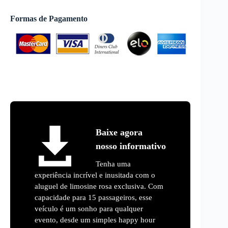
Formas de Pagamento
Baixe agora
nosso informativo
Tenha uma
experiência incrível e inusitada com o
aluguel de limosine rosa exclusiva. Com
capacidade para 15 passageiros, esse
veículo é um sonho para qualquer
evento, desde um simples happy hour