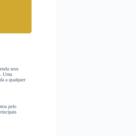
eenda seus
o
. Uma
da a qualquer
ptou pelo
rincipais