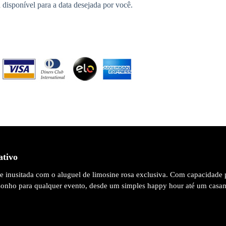
 disponível para a data desejada por você.
ativo
 e inusitada com o aluguel de limosine rosa exclusiva. Com capacidade 
 sonho para qualquer evento, desde um simples happy hour até um casa