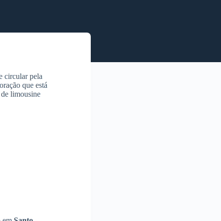
 circular pela
oração que está
 de limousine
to em
Santo