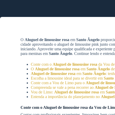
O
Aluguel de limousine rosa
em
Santo Ângelo
proporcio
cidade aproveitando o aluguel de limousine pink junto co
iniciando. Aproveite uma equipe qualificada e experiente
para meninas em
Santo Ângelo
. Continue lendo e entenda
Conte com o
Aluguel de limousine rosa
da Vou de
O
Aluguel de limousine rosa
em
Santo Ângelo
dev
Aluguel de limousine rosa
em
Santo Ângelo
: ten
Escolha a limousine ideal para se divertir em
Santo
Conte com a Vou de Limo para o
Aluguel de limou
Compreenda se vale a pena recorrer ao
Aluguel de 
Vou de Limo:
Aluguel de limousine rosa
em
Sant
Entenda a importância do planejamento no
Aluguel
Conte com o
Aluguel de limousine rosa
da Vou de Limo
Contar com profissionais experientes, limousines bem con