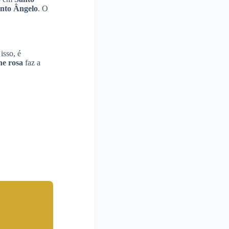
nto Ângelo
. O
isso, é
ne rosa
faz a