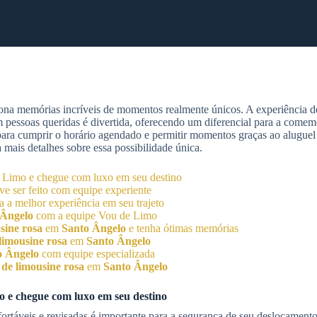
na memórias incríveis de momentos realmente únicos. A experiência de
m pessoas queridas é divertida, oferecendo um diferencial para a comem
 para cumprir o horário agendado e permitir momentos graças ao aluguel
 mais detalhes sobre essa possibilidade única.
 Limo e chegue com luxo em seu destino
e ser feito com equipe experiente
ha a melhor experiência em seu trajeto
 Ângelo
com a equipe Vou de Limo
sine rosa
em
Santo Ângelo
e tenha ótimas memórias
limousine rosa
em
Santo Ângelo
o Ângelo
com equipe especializada
 de limousine rosa
em
Santo Ângelo
 e chegue com luxo em seu destino
fortáveis e revisadas é importante para a segurança de seu deslocamen