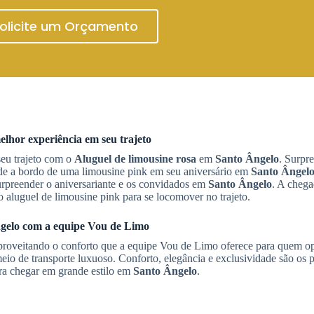
olicite um Orçamento
elhor experiência em seu trajeto
seu trajeto com o
Aluguel de limousine rosa
em
Santo Ângelo
. Surpr
de a bordo de uma limousine pink em seu aniversário em
Santo Ângel
surpreender o aniversariante e os convidados em
Santo Ângelo
. A chega
 aluguel de limousine pink para se locomover no trajeto.
gelo
com a equipe Vou de Limo
 aproveitando o conforto que a equipe Vou de Limo oferece para quem o
o de transporte luxuoso. Conforto, elegância e exclusividade são os p
a chegar em grande estilo em
Santo Ângelo
.