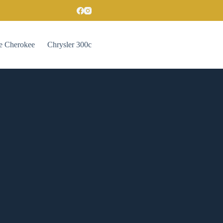
e Cherokee
Chrysler 300c