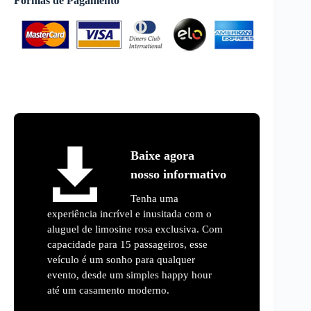
Formas de Pagamento
Baixe agora
nosso informativo
Tenha uma
experiência incrível e inusitada com o
aluguel de limosine rosa exclusiva. Com
capacidade para 15 passageiros, esse
veículo é um sonho para qualquer
evento, desde um simples happy hour
até um casamento moderno.