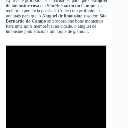
Aproveite profissionais capacitados, para que o
Aluguel
de limousine rosa
em
São Bernardo do Campo
seja a
melhor experiência possível. Conte com profissionais
pontuais para que o
Aluguel de limousine rosa
em
São
Bernardo do Campo
só proporcione bons momentos.
Para uma noite memorável na cidade, o aluguel de
limousine pink adiciona um toque de glamour.