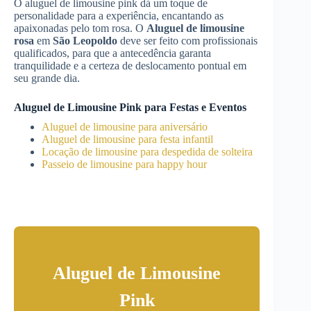
O aluguel de limousine pink dá um toque de
personalidade para a experiência, encantando as
apaixonadas pelo tom rosa. O
Aluguel de limousine
rosa
em
São Leopoldo
deve ser feito com profissionais
qualificados, para que a antecedência garanta
tranquilidade e a certeza de deslocamento pontual em
seu grande dia.
Aluguel de Limousine Pink para Festas e Eventos
Aluguel de limousine para aniversário
Aluguel de limousine para festa infantil
Locação de limousine para despedida de solteira
Passeio de limousine para happy hour
Aluguel de Limousine
Pink