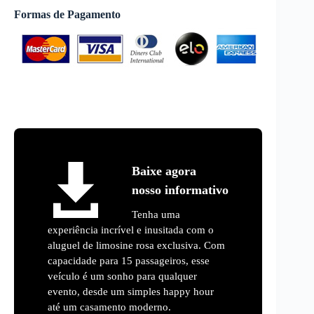
Formas de Pagamento
Baixe agora
nosso informativo
Tenha uma
experiência incrível e inusitada com o
aluguel de limosine rosa exclusiva. Com
capacidade para 15 passageiros, esse
veículo é um sonho para qualquer
evento, desde um simples happy hour
até um casamento moderno.