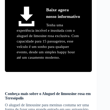
Baixe agora
nosso informativo
Tenha uma
experiência incrível e inusitada com o
aluguel de limosine rosa exclusiva. Com
capacidade para 15 passageiros, esse
veículo é um sonho para qualquer
evento, desde um simples happy hour
até um casamento moderno.
Conheça mais sobre o
Aluguel de limousine rosa
em
Teresópolis
O aluguel de limousine para meninas costuma ser uma
forma de fazer uma grande entrada em seu aniversário,