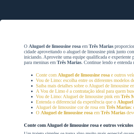
O
Aluguel de limousine rosa
em
Três Marias
proporcion
cidade aproveitando o aluguel de limousine pink junto co
iniciando. Aproveite uma equipe qualificada e experiente
para meninas em
Três Marias
. Continue lendo e entenda 
Conte com
Aluguel de limousine rosa
e outros veí
Vou de Limo: escolha entre os diferentes modelos 
Saiba mais detalhes sobre o Aluguel de limousine 
A Vou de Limo é a contratação ideal para quem busc
Vou de Limo: Aluguel de limousine pink em
Três 
Entenda o diferencial da experiência que o
Aluguel 
Aluguel de limousine cor de rosa em
Três Marias
:
O
Aluguel de limousine rosa
em
Três Marias
deve
Conte com
Aluguel de limousine rosa
e outros veículo
Um trajeto simples se torna algo muito mais especial qua