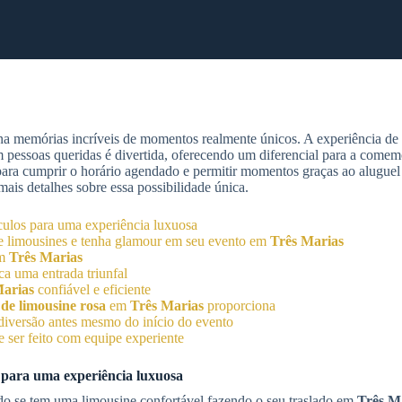
a memórias incríveis de momentos realmente únicos. A experiência de c
m pessoas queridas é divertida, oferecendo um diferencial para a comem
 para cumprir o horário agendado e permitir momentos graças ao aluguel
mais detalhes sobre essa possibilidade única.
culos para uma experiência luxuosa
de limousines e tenha glamour em seu evento em
Três Marias
em
Três Marias
a uma entrada triunfal
Marias
confiável e eficiente
de limousine rosa
em
Três Marias
proporciona
 diversão antes mesmo do início do evento
 ser feito com equipe experiente
s para uma experiência luxuosa
ndo se tem uma limousine confortável fazendo o seu traslado em
Três M