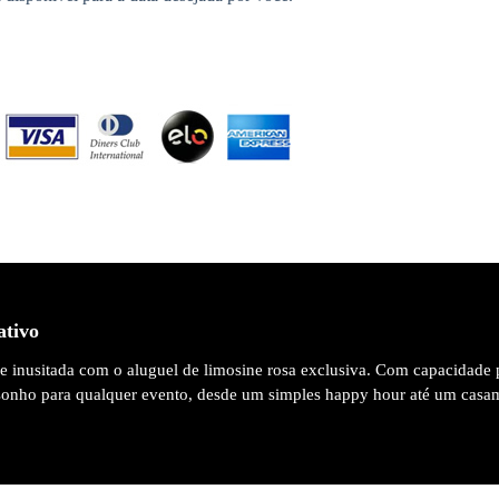
ativo
 e inusitada com o aluguel de limosine rosa exclusiva. Com capacidade 
 sonho para qualquer evento, desde um simples happy hour até um casa