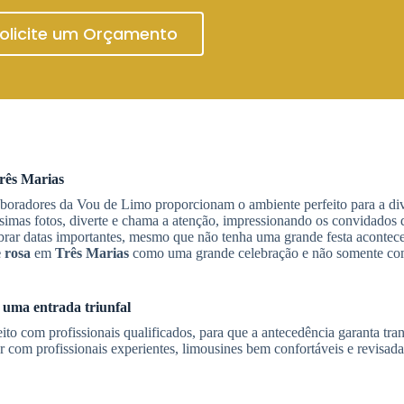
olicite um Orçamento
rês Marias
boradores da Vou de Limo proporcionam o ambiente perfeito para a div
ssimas fotos, diverte e chama a atenção, impressionando os convidados 
ebrar datas importantes, mesmo que não tenha uma grande festa acontec
 rosa
em
Três Marias
como uma grande celebração e não somente co
 uma entrada triunfal
ito com profissionais qualificados, para que a antecedência garanta tra
 com profissionais experientes, limousines bem confortáveis e revisada