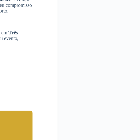
 seu compromisso
rto.
lo em
Três
u evento,