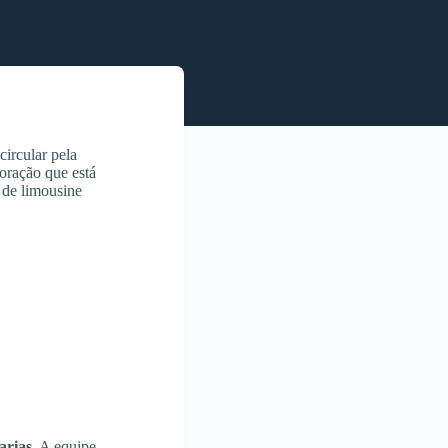
ircular pela
oração que está
 de limousine
arias
. A equipe