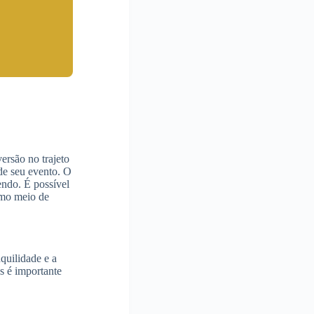
ersão no trajeto
de seu evento. O
endo. É possível
mo meio de
nquilidade e a
s é importante