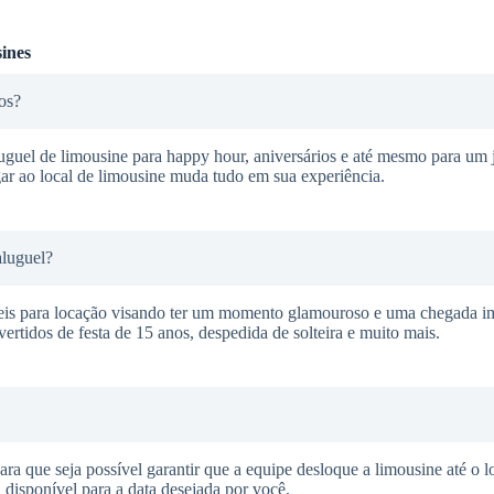
ines
os?
guel de limousine para happy hour, aniversários e até mesmo para um j
ar ao local de limousine muda tudo em sua experiência.
aluguel?
veis para locação visando ter um momento glamouroso e uma chegada i
ertidos de festa de 15 anos, despedida de solteira e muito mais.
ra que seja possível garantir que a equipe desloque a limousine até o l
 disponível para a data desejada por você.