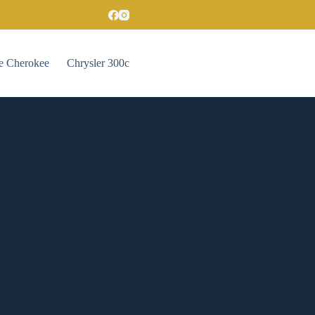
e Cherokee
Chrysler 300c