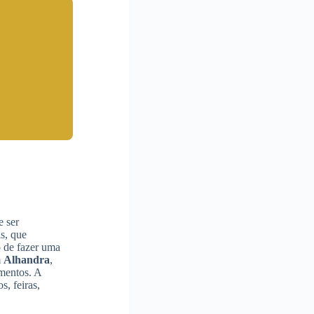
e ser
s, que
o de fazer uma
m
Alhandra
,
amentos. A
s, feiras,