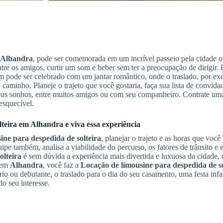
Alhandra
, pode ser comemorada em um incrível passeio pela cidade o
tre os amigos, curtir um som e beber sem ter a preocupação de dirigir
 pode ser celebrado com um jantar romântico, onde o traslado, por ex
caminho. Planeje o trajeto que você gostaria, faça sua lista de convidad
us sonhos, entre muitos amigos ou com seu companheiro. Contrate uma
esquecível.
teira
em
Alhandra
e viva essa experiência
ine para despedida de solteira
, planejar o trajeto e as horas que você
ipe também, analisa a viabilidade do percurso, os fatores de trânsito e 
olteira
é sem dúvida a experiência mais divertida e luxuosa da cidade, 
 em
Alhandra
, você faz a
Locação de limousine para despedida de so
io ou debutante, o traslado para o dia do seu casamento, uma festa infan
o seu interesse.