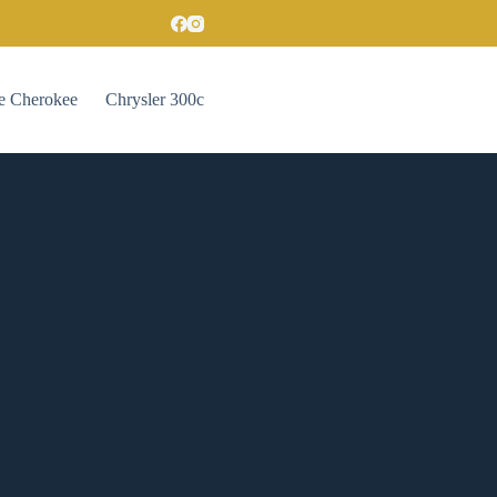
e Cherokee
Chrysler 300c