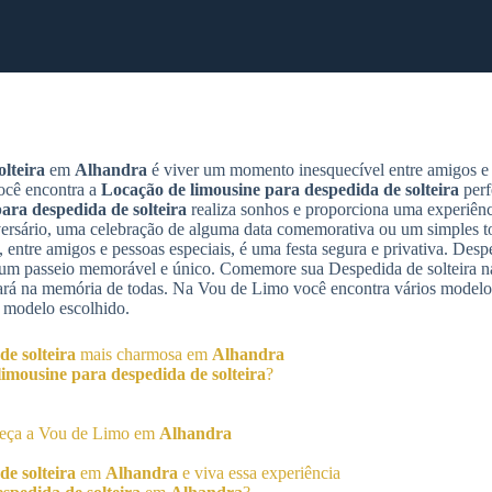
lteira
em
Alhandra
é viver um momento inesquecível entre amigos e 
ocê encontra a
Locação de limousine para despedida de solteira
perf
ara despedida de solteira
realiza sonhos e proporciona uma experiênci
sário, uma celebração de alguma data comemorativa ou um simples to
 entre amigos e pessoas especiais, é uma festa segura e privativa. Despe
e um passeio memorável e único. Comemore sua Despedida de solteira n
ará na memória de todas. Na Vou de Limo você encontra vários modelo
 modelo escolhido.
e solteira
mais charmosa em
Alhandra
imousine para despedida de solteira
?
heça a Vou de Limo em
Alhandra
e solteira
em
Alhandra
e viva essa experiência