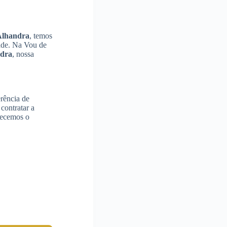
Alhandra
, temos
dade. Na Vou de
dra
, nossa
rência de
contratar a
recemos o