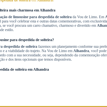
spedida de solteira
em
Alhandra
?
teira
mais charmosa em
Alhandra
ação de limousine para despedida de solteira
da Vou de Limo. Em
l para você celebrar esta e outras datas comemorativas, com exclusivi
a, se você procura um carro chamativo, charmoso e divertido em
Alhan
e estilo.
usine para despedida de solteira
?
a despedida de solteira
fazemos um planejamento conforme sua prefe
ito e a viabilidade do trajeto. Na Vou de Limo em
Alhandra
, você pode 
rdo com a sua necessidade, ou seja, dependendo da comemoração ofe
ção e dos itens opcionais que temos disponíveis.
edida de solteira
em
Alhandra