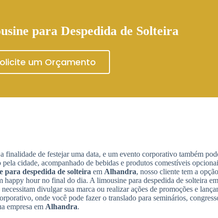
usine para Despedida de Solteira
olicite um Orçamento
a finalidade de festejar uma data, e um evento corporativo também pod
 pela cidade, acompanhado de bebidas e produtos comestíveis opcionai
 para despedida de solteira
em
Alhandra
, nosso cliente tem a opçã
um happy hour no final do dia. A limousine para despedida de solteira e
 necessitam divulgar sua marca ou realizar ações de promoções e lanç
orporativo, onde você pode fazer o translado para seminários, congresso
sua empresa em
Alhandra
.