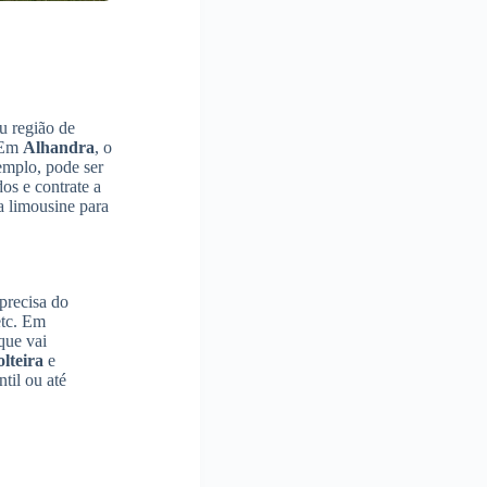
u região de
. Em
Alhandra
, o
emplo, pode ser
os e contrate a
 limousine para
 precisa do
etc. Em
que vai
lteira
e
til ou até