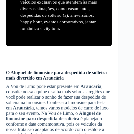
veículos exclusivos que atendem às mais
diversas situações, como casamentos,
despedidas de solteiro (a), aniversários,
happy hour, eventos corporativos, jantar
romântico e city tour.
O
Aluguel de limousine para despedida de solteira
mais divertido em
Araucária
A Vou de Limo pode estar presente em
Araucária
,
consulte nossa equipe e saiba mais sobre as regiões que
você pode realizar o sonho de fazer sua despedida de
solteira na limousine. Conheça a limousine para festa
em
Araucária
, temos vários modelos de carro de luxo
para o seu evento. Na Vou de Limo, o
Aluguel de
limousine para despedida de solteira
é planejado
conforme a data comemorativa, pois os veículos da
nossa frota são adaptados de acordo com o estilo e a