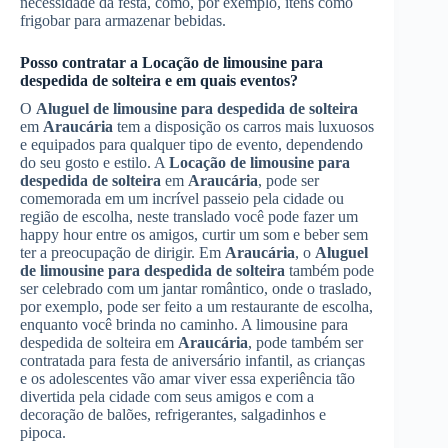
necessidade da festa, como, por exemplo, itens como
frigobar para armazenar bebidas.
Posso contratar a
Locação de limousine para
despedida de solteira
e em quais eventos?
O
Aluguel de limousine para despedida de solteira
em
Araucária
tem a disposição os carros mais luxuosos
e equipados para qualquer tipo de evento, dependendo
do seu gosto e estilo. A
Locação de limousine para
despedida de solteira
em
Araucária
, pode ser
comemorada em um incrível passeio pela cidade ou
região de escolha, neste translado você pode fazer um
happy hour entre os amigos, curtir um som e beber sem
ter a preocupação de dirigir. Em
Araucária
, o
Aluguel
de limousine para despedida de solteira
também pode
ser celebrado com um jantar romântico, onde o traslado,
por exemplo, pode ser feito a um restaurante de escolha,
enquanto você brinda no caminho. A limousine para
despedida de solteira em
Araucária
, pode também ser
contratada para festa de aniversário infantil, as crianças
e os adolescentes vão amar viver essa experiência tão
divertida pela cidade com seus amigos e com a
decoração de balões, refrigerantes, salgadinhos e
pipoca.