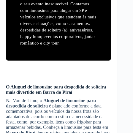
o seu evento inesquecível. Contamos
com limousines para alugar em SP e
veículos exclusivos que atendem às mais
diversas situações, como casamentos,
despedidas de solteiro (a), aniversários,
happy hour, eventos corporativos, jantar
romântico e city tour.
O
Aluguel de limousine para despedida de solteira
mais divertido em
Barra do Piraí
Na Vou de Limo, o
Aluguel de limousine para
despedida de solteira
é planejado conforme a data
comemorativa, pois os veículos da nossa frota são
adaptados de acordo com o estilo e a necessidade da
festa, como, por exemplo, itens como frigobar para
armazenar bebidas. Conheça a limousine para festa em
Barra do Piraí
, temos vários modelos de carro de luxo