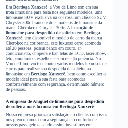
Em
Bertioga Xanxerê
, a Vou de Limo tem em sua
frota limousine para festa nos seguintes modelos, uma
limousine SUV exclusiva na cor rosa, um clássico SUV
Chrysler 300c branco e dois modelos de limousine da
marca Cherokee e Chrysler 300c. A
Locação de
limousine para despedida de solteira
em
Bertioga
Xanxerê
, tem disponível o modelo de carro da marca
Cherokee na cor branca, este luxuoso carro acomoda
até 20 pessoas, possui banco em couro, ar-
condicionado, chopeira e bar, telas de LCD, laser show,
teto panorâmico, espelhos e som de alta potência. Na
Vou de Limo você encontra vários modelos luxuosos de
carros para realizar sua despedida de solteira na
limousine em
Bertioga Xanxerê
, bem como escolher o
modelo ideal para a sua festa para acomodar
confortavelmente com segurança, determinado número
de pessoas.
A empresa de
Aluguel de limousine para despedida
de solteira
mais luxuosa em
Bertioga Xanxerê
Nossa empresa prioriza a satisfação ao cliente, com isso,
nos preocupamos com a segurança e o conforto de
nossos passageiros, sendo assim, investimos em