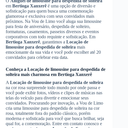
O
Aluguel de limousine para despedida de solteira
em
Bertioga Xanxerê
é uma opção de diversão e
sofisticação para quem busca uma comemoração
glamorosa e exclusiva com seus convidados mais
próximos. Na Vou de Limo você aluga sua limousine
para festa de aniversário, despedida de solteiro,
formaturas, casamentos, passeios diversos e eventos
corporativos com todo requinte e sofisticação. Em
Bertioga Xanxerê
, garantimos a
Locação de
limousine para despedida de solteira
mais
emocionante da sua vida e você pode escolher até 20
convidados para celebrar esta data.
Conheça a
Locação de limousine para despedida de
solteira
mais charmosa em
Bertioga Xanxerê
A
Locação de limousine para despedida de solteira
na cor rosa surpreende todo mundo por onde passa e
você pode exibir fotos, vídeos e clipes de músicas nas
telas do veículo para divertir e emocionar seus
convidados. Procurando por inovação, a Vou de Limo
cria uma limousine para despedida de solteira na cor
rosa, totalmente fora do padrão clássico, porém
moderna e sofisticada para você que busca brilhar, seja
qual for, a comemoração. Entre em contato conosco e