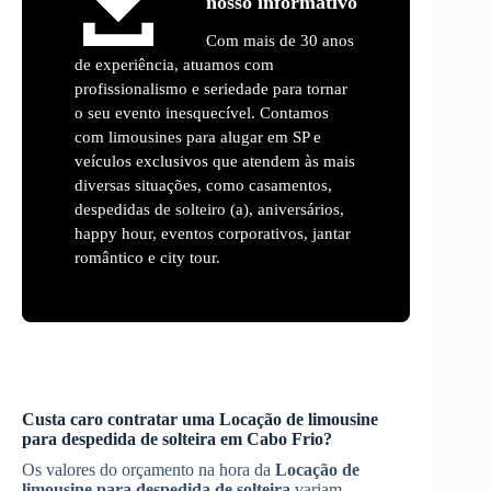
nosso informativo
Com mais de 30 anos
de experiência, atuamos com
profissionalismo e seriedade para tornar
o seu evento inesquecível. Contamos
com limousines para alugar em SP e
veículos exclusivos que atendem às mais
diversas situações, como casamentos,
despedidas de solteiro (a), aniversários,
happy hour, eventos corporativos, jantar
romântico e city tour.
Custa caro contratar uma
Locação de limousine
para despedida de solteira
em
Cabo Frio
?
Os valores do orçamento na hora da
Locação de
limousine para despedida de solteira
variam