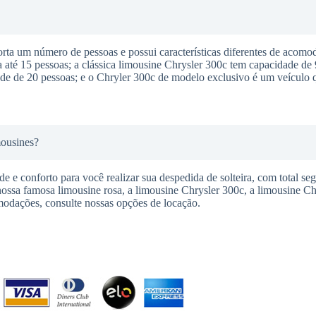
a um número de pessoas e possui características diferentes de acomod
té 15 pessoas; a clássica limousine Chrysler 300c tem capacidade de 
e de 20 pessoas; e o Chryler 300c de modelo exclusivo é um veículo q
mousines?
 e conforto para você realizar sua despedida de solteira, com total se
nossa famosa limousine rosa, a limousine Chrysler 300c, a limousine C
modações, consulte nossas opções de locação.