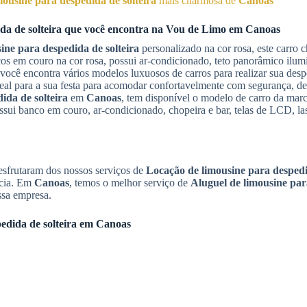
ousine para despedida de solteira
mais charmosa de
Canoas
a de solteira
que você encontra na Vou de Limo em
Canoas
ine para despedida de solteira
personalizado na cor rosa, este carro
s em couro na cor rosa, possui ar-condicionado, teto panorâmico ilumi
você encontra vários modelos luxuosos de carros para realizar sua despe
eal para a sua festa para acomodar confortavelmente com segurança, d
ida de solteira
em
Canoas
, tem disponível o modelo de carro da mar
ssui banco em couro, ar-condicionado, chopeira e bar, telas de LCD, la
esfrutaram dos nossos serviços de
Locação de limousine para despedi
ncia. Em
Canoas
, temos o melhor serviço de
Aluguel de limousine par
ssa empresa.
edida de solteira
em
Canoas