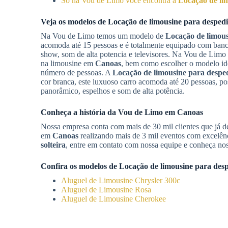
Só na Vou de Limo você encontra a
Locação de lim
Veja os modelos de
Locação de limousine para despedid
Na Vou de Limo temos um modelo de
Locação de limous
acomoda até 15 pessoas e é totalmente equipado com banco
show, som de alta potencia e televisores. Na Vou de Limo 
na limousine em
Canoas
, bem como escolher o modelo id
número de pessoas. A
Locação de limousine para desped
cor branca, este luxuoso carro acomoda até 20 pessoas, po
panorâmico, espelhos e som de alta potência.
Conheça a história da Vou de Limo em
Canoas
Nossa empresa conta com mais de 30 mil clientes que já d
em
Canoas
realizando mais de 3 mil eventos com excelê
solteira
, entre em contato com nossa equipe e conheça no
Confira os modelos de
Locação de limousine para desp
Aluguel de Limousine Chrysler 300c
Aluguel de Limousine Rosa
Aluguel de Limousine Cherokee