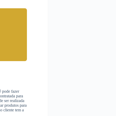
ê pode fazer
ontratada para
e ser realizada
çar produtos para
so cliente tem a