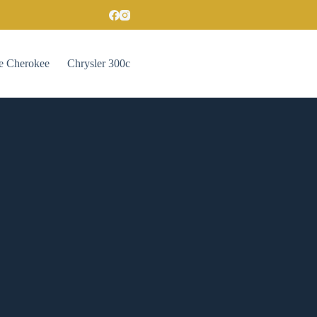
e Cherokee
Chrysler 300c