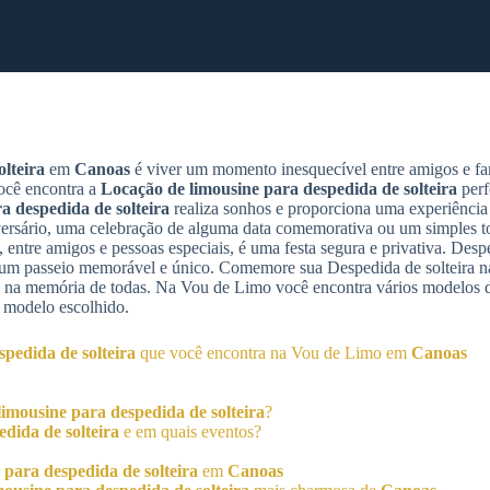
lteira
em
Canoas
é viver um momento inesquecível entre amigos e fam
ocê encontra a
Locação de limousine para despedida de solteira
perf
a despedida de solteira
realiza sonhos e proporciona uma experiência 
sário, uma celebração de alguma data comemorativa ou um simples to
 entre amigos e pessoas especiais, é uma festa segura e privativa. Despe
e um passeio memorável e único. Comemore sua Despedida de solteira n
á na memória de todas. Na Vou de Limo você encontra vários modelos 
 modelo escolhido.
pedida de solteira
que você encontra na Vou de Limo em
Canoas
imousine para despedida de solteira
?
dida de solteira
e em quais eventos?
 para despedida de solteira
em
Canoas