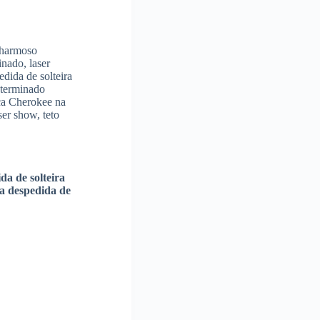
 charmoso
nado, laser
dida de solteira
eterminado
ca Cherokee na
ser show, teto
da de solteira
a despedida de