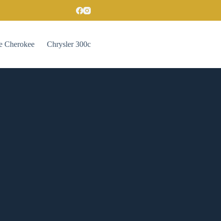
e Cherokee
Chrysler 300c