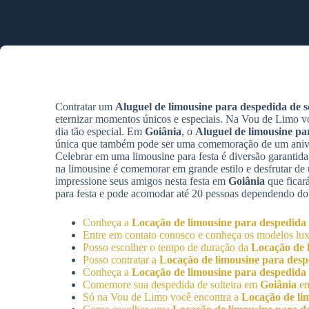
Contratar um
Aluguel de limousine para despedida de so
eternizar momentos únicos e especiais. Na Vou de Limo v
dia tão especial. Em
Goiânia
, o
Aluguel de limousine par
única que também pode ser uma comemoração de um aniver
Celebrar em uma limousine para festa é diversão garantida,
na limousine é comemorar em grande estilo e desfrutar d
impressione seus amigos nesta festa em
Goiânia
que ficar
para festa e pode acomodar até 20 pessoas dependendo do
Conheça a
Locação de limousine para despedida d
Entre em contato conosco e conheça os modelos lux
Posso escolher o tempo de duração da
Locação de l
Posso contratar a
Locação de limousine para despe
Conheça a
Locação de limousine para despedida d
Comemore sua despedida de solteira em
Goiânia
em
Só na Vou de Limo você encontra a
Locação de lim