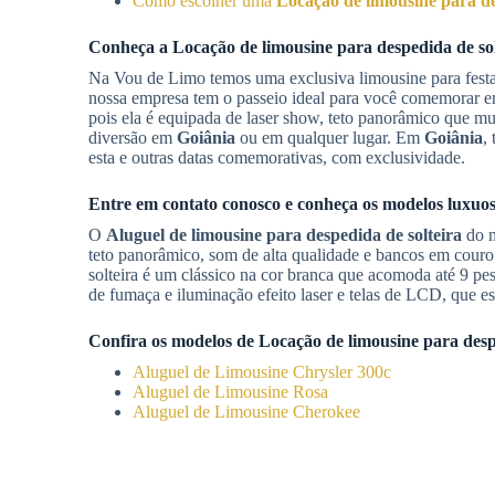
Como escolher uma
Locação de limousine para de
Conheça a
Locação de limousine para despedida de sol
Na Vou de Limo temos uma exclusiva limousine para festa
nossa empresa tem o passeio ideal para você comemorar em
pois ela é equipada de laser show, teto panorâmico que mu
diversão em
Goiânia
ou em qualquer lugar. Em
Goiânia
,
esta e outras datas comemorativas, com exclusividade.
Entre em contato conosco e conheça os modelos luxuos
O
Aluguel de limousine para despedida de solteira
do m
teto panorâmico, som de alta qualidade e bancos em couro
solteira é um clássico na cor branca que acomoda até 9 pe
de fumaça e iluminação efeito laser e telas de LCD, que e
Confira os modelos de
Locação de limousine para desp
Aluguel de Limousine Chrysler 300c
Aluguel de Limousine Rosa
Aluguel de Limousine Cherokee