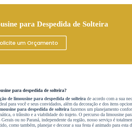
usine para Despedida de Solteira
olicite um Orçamento
usine para despedida de solteira
?
ão de limousine para despedida de solteira
de acordo com a sua nec
eal para você e seus convidados, além da decoração e dos itens opcio
imousine para despedida de solteira
fazemos um planejamento confo
tica, o trânsito e a viabilidade do trajeto. O percurso da limousine par
 Gerais ou no Paraná, independente da região, nosso serviço é totalme
tido, como também, planejar e decorar a sua festa é animado para esta 