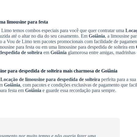
a limousine para festa
e Limo temos combos especiais para você que quer contratar uma
Loca
zida até o altar no dia do seu casamento. Em
Goiânia
, a limousine pa
sso a Vou de Limo tem pacotes promocionais com facilidade de pagamen
imousine para festa ou em uma limousine para despedida de solteira em
espedida de solteira
em
Goiânia
glamorosa entre amigas, madrinhas e
ine para despedida de solteira
mais charmosa de
Goiânia
a
Locação de limousine para despedida de solteira
perfeita para a sua
em
Goiânia
, com pacotes e condições exclusivas de pagamento que facili
para festa em
Goiânia
e guarde essa recordação para sempre.
casamento por muito tempo e não queria fazer uma