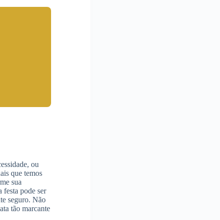
essidade, ou
nais que temos
rme sua
a festa pode ser
nte seguro. Não
data tão marcante