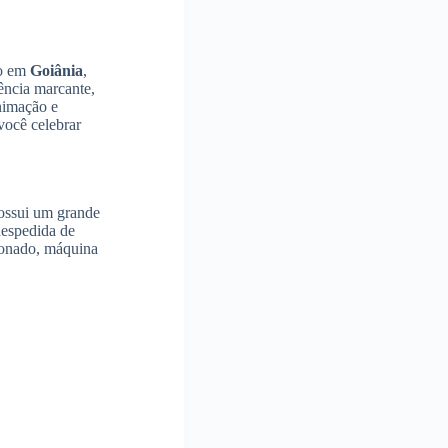
do em
Goiânia
,
ência marcante,
animação e
você celebrar
ossui um grande
despedida de
cionado, máquina