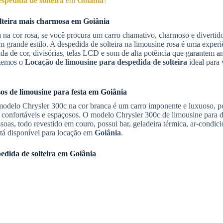
spedida de solteira
em
Goiânia
?
teira
mais charmosa em
Goiânia
 na cor rosa, se você procura um carro chamativo, charmoso e diverti
 grande estilo. A despedida de solteira na limousine rosa é uma experi
da de cor, divisórias, telas LCD e som de alta potência que garantem 
 temos o
Locação de limousine para despedida de solteira
ideal para 
os de limousine para festa em
Goiânia
odelo Chrysler 300c na cor branca é um carro imponente e luxuoso, p
 confortáveis e espaçosos. O modelo Chrysler 300c de limousine para 
ssoas, todo revestido em couro, possui bar, geladeira térmica, ar-condi
stá disponível para locação em
Goiânia
.
edida de solteira
em
Goiânia