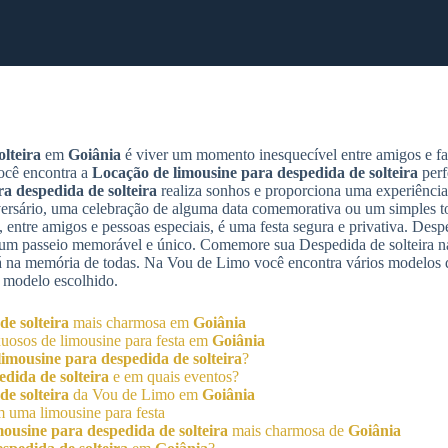
lteira
em
Goiânia
é viver um momento inesquecível entre amigos e fa
ocê encontra a
Locação de limousine para despedida de solteira
perf
a despedida de solteira
realiza sonhos e proporciona uma experiência 
sário, uma celebração de alguma data comemorativa ou um simples to
 entre amigos e pessoas especiais, é uma festa segura e privativa. Despe
e um passeio memorável e único. Comemore sua Despedida de solteira n
á na memória de todas. Na Vou de Limo você encontra vários modelos 
 modelo escolhido.
e solteira
mais charmosa em
Goiânia
uosos de limousine para festa em
Goiânia
imousine para despedida de solteira
?
dida de solteira
e em quais eventos?
e solteira
da Vou de Limo em
Goiânia
 uma limousine para festa
ousine para despedida de solteira
mais charmosa de
Goiânia