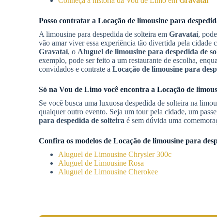
Conheça a história da Vou de Limo em
Gravataí
Posso contratar a
Locação de limousine para despedida
A limousine para despedida de solteira em
Gravataí
, pode
vão amar viver essa experiência tão divertida pela cidade
Gravataí
, o
Aluguel de limousine para despedida de sol
exemplo, pode ser feito a um restaurante de escolha, enqua
convidados e contrate a
Locação de limousine para despe
Só na Vou de Limo você encontra a
Locação de limous
Se você busca uma luxuosa despedida de solteira na lim
qualquer outro evento. Seja um tour pela cidade, um passe
para despedida de solteira
é sem dúvida uma comemoração
Confira os modelos de
Locação de limousine para desp
Aluguel de Limousine Chrysler 300c
Aluguel de Limousine Rosa
Aluguel de Limousine Cherokee