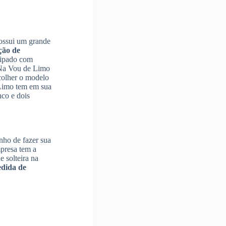
ossui um grande
ção de
uipado com
. Na Vou de Limo
colher o modelo
Limo tem em sua
nco e dois
onho de fazer sua
presa tem a
 solteira na
edida de