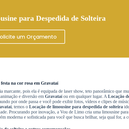
usine para Despedida de Solteira
olicite um Orçamento
 festa na cor rosa em
Gravataí
ia marcante, pois ela é equipada de laser show, teto panorâmico que mu
m animação e diversão em
Gravataí
ou em qualquer lugar. A
Locação de
undo por onde passa e você pode exibir fotos, vídeos e clipes de músic
avataí
, temos o
Locação de limousine para despedida de solteira
ide
idade. Procurando por inovação, a Vou de Limo cria uma limousine para
porém moderna e sofisticada para você que busca brilhar, seja qual for, 