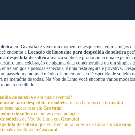
lteira
em
Gravataí
é viver um momento inesquecível entre amigos e f
ocê encontra a
Locação de limousine para despedida de solteira
perf
ra despedida de solteira
realiza sonhos e proporciona uma experiência
sário, uma celebração de alguma data comemorativa ou um simples to
 entre amigos e pessoas especiais, é uma festa segura e privativa. Despe
e um passeio memorável e único. Comemore sua Despedida de solteira n
rá na memória de todas. Na Vou de Limo você encontra vários modelos
 modelo escolhido.
dida de solteira
e em quais eventos?
ousine para despedida de solteira
mais charmosa de
Gravataí
a festa na cor rosa em
Gravataí
edida de solteira
e outras comemorações
e solteira
da Vou de Limo em
Gravataí
pedida de solteira
que você encontra na Vou de Limo em
Gravataí
ra
mais divertido em
Gravataí