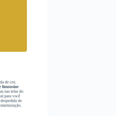
da de cor,
 limousine
as nas telas do
al para você
 despedida de
a comemoração.