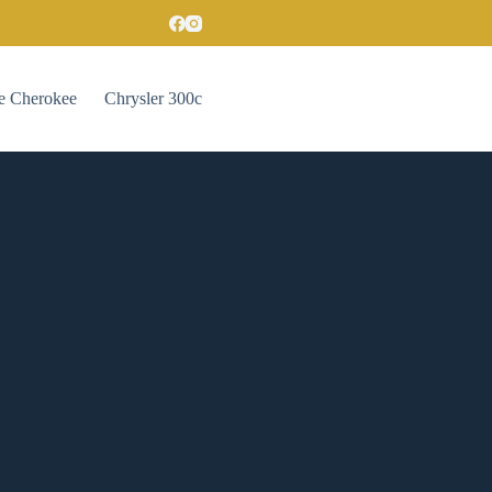
e Cherokee
Chrysler 300c