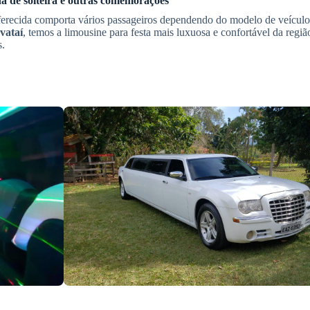
a de solteira
e outras comemorações
ferecida comporta vários passageiros dependendo do modelo de veículo
vataí
, temos a limousine para festa mais luxuosa e confortável da regiã
s.