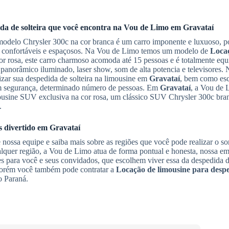
a de solteira
que você encontra na Vou de Limo em
Gravataí
odelo Chrysler 300c na cor branca é um carro imponente e luxuoso, p
ro confortáveis e espaçosos. Na Vou de Limo temos um modelo de
Loca
or rosa, este carro charmoso acomoda até 15 pessoas e é totalmente eq
 panorâmico iluminado, laser show, som de alta potencia e televisores
izar sua despedida de solteira na limousine em
Gravataí
, bem como es
om segurança, determinado número de pessoas. Em
Gravataí
, a Vou de 
mousine SUV exclusiva na cor rosa, um clássico SUV Chrysler 300c bra
.
 divertido em
Gravataí
e nossa equipe e saiba mais sobre as regiões que você pode realizar o s
lquer região, a Vou de Limo atua de forma pontual e honesta, nossa em
s para você e seus convidados, que escolhem viver essa da despedida de
porém você também pode contratar a
Locação de limousine para desp
o Paraná.