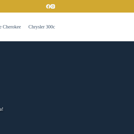
e Cherokee
Chrysler 300c
a!