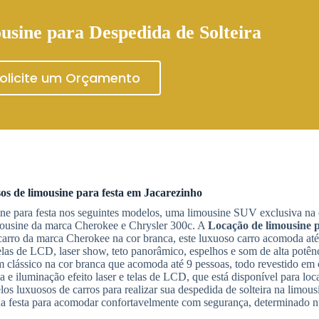
usine para Despedida de Solteira
olicite um Orçamento
os de limousine para festa em
Jacarezinho
ine para festa nos seguintes modelos, uma limousine SUV exclusiva na 
mousine da marca Cherokee e Chrysler 300c. A
Locação de limousine 
carro da marca Cherokee na cor branca, este luxuoso carro acomoda até
elas de LCD, laser show, teto panorâmico, espelhos e som de alta potê
m clássico na cor branca que acomoda até 9 pessoas, todo revestido em 
a e iluminação efeito laser e telas de LCD, que está disponível para lo
s luxuosos de carros para realizar sua despedida de solteira na limou
sua festa para acomodar confortavelmente com segurança, determinado 