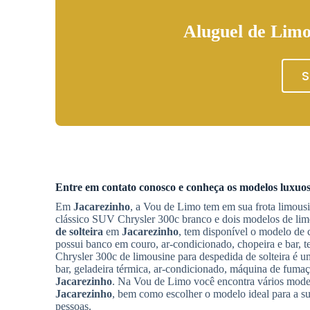
Aluguel de Limo
S
Entre em contato conosco e conheça os modelos luxuos
Em
Jacarezinho
, a Vou de Limo tem em sua frota limous
clássico SUV Chrysler 300c branco e dois modelos de li
de solteira
em
Jacarezinho
, tem disponível o modelo de 
possui banco em couro, ar-condicionado, chopeira e bar, t
Chrysler 300c de limousine para despedida de solteira é u
bar, geladeira térmica, ar-condicionado, máquina de fumaç
Jacarezinho
. Na Vou de Limo você encontra vários modelo
Jacarezinho
, bem como escolher o modelo ideal para a 
pessoas.