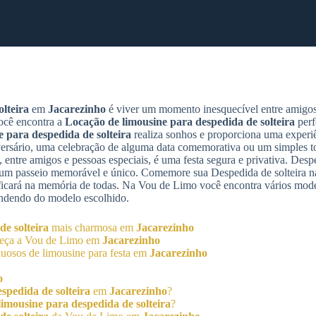
lteira
em
Jacarezinho
é viver um momento inesquecível entre amigos 
ocê encontra a
Locação de limousine para despedida de solteira
perf
e para despedida de solteira
realiza sonhos e proporciona uma experiê
sário, uma celebração de alguma data comemorativa ou um simples to
 entre amigos e pessoas especiais, é uma festa segura e privativa. Despe
e um passeio memorável e único. Comemore sua Despedida de solteira n
icará na memória de todas. Na Vou de Limo você encontra vários mod
endendo do modelo escolhido.
e solteira
mais charmosa em
Jacarezinho
heça a Vou de Limo em
Jacarezinho
uosos de limousine para festa em
Jacarezinho
o
spedida de solteira
em
Jacarezinho
?
imousine para despedida de solteira
?