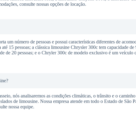
modações, consulte nossas opções de locação.
a um número de pessoas e possui características diferentes de acomod
té 15 pessoas; a clássica limousine Chrysler 300c tem capacidade de 
e de 20 pessoas; e o Chryler 300c de modelo exclusivo é um veículo q
sine?
seio, nós analisaremos as condições climáticas, o trânsito e o caminho 
raslados de limousine. Nossa empresa atende em todo o Estado de São P
ulte nossa equipe.