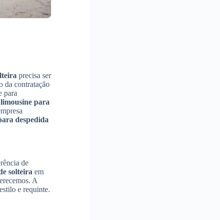
teira
precisa ser
o da contratação
e para
limousine para
 empresa
para despedida
rência de
e solteira
em
ferecemos. A
stilo e requinte.