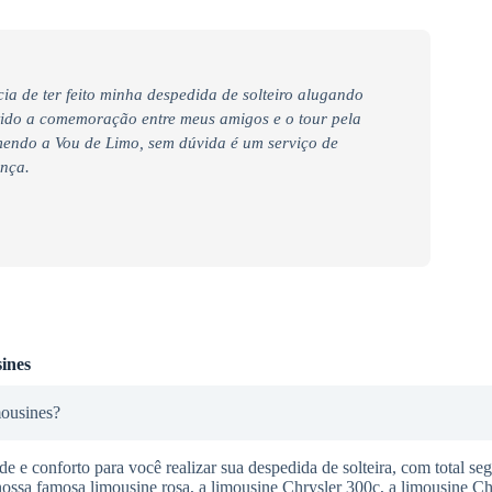
ia de ter feito minha despedida de solteiro alugando
tido a comemoração entre meus amigos e o tour pela
endo a Vou de Limo, sem dúvida é um serviço de
ança.
ines
mousines?
 e conforto para você realizar sua despedida de solteira, com total se
nossa famosa limousine rosa, a limousine Chrysler 300c, a limousine C