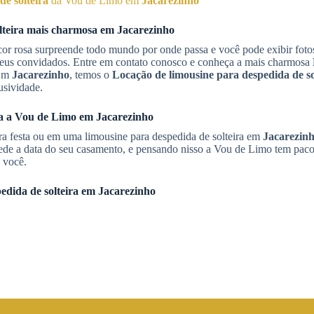
e solteira
da Vou de Limo em
Jacarezinho
teira
mais charmosa em
Jacarezinho
or rosa surpreende todo mundo por onde passa e você pode exibir fotos
r seus convidados. Entre em contato conosco e conheça a mais charmosa
 Em
Jacarezinho
, temos o
Locação de limousine para despedida de so
usividade.
ça a Vou de Limo em
Jacarezinho
ara festa ou em uma limousine para despedida de solteira em
Jacarezin
ecede a data do seu casamento, e pensando nisso a Vou de Limo tem paco
 você.
edida de solteira
em
Jacarezinho