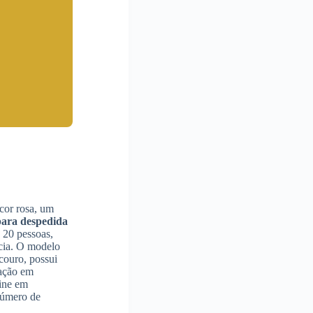
cor rosa, um
para despedida
 20 pessoas,
ncia. O modelo
couro, possui
cação em
sine em
número de