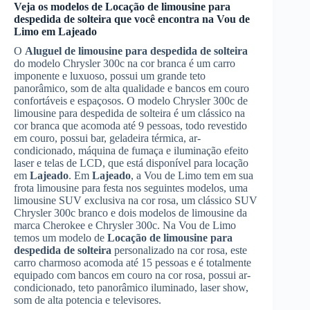
Veja os modelos de
Locação de limousine para
despedida de solteira
que você encontra na Vou de
Limo em
Lajeado
O
Aluguel de limousine para despedida de solteira
do modelo Chrysler 300c na cor branca é um carro
imponente e luxuoso, possui um grande teto
panorâmico, som de alta qualidade e bancos em couro
confortáveis e espaçosos. O modelo Chrysler 300c de
limousine para despedida de solteira é um clássico na
cor branca que acomoda até 9 pessoas, todo revestido
em couro, possui bar, geladeira térmica, ar-
condicionado, máquina de fumaça e iluminação efeito
laser e telas de LCD, que está disponível para locação
em
Lajeado
. Em
Lajeado
, a Vou de Limo tem em sua
frota limousine para festa nos seguintes modelos, uma
limousine SUV exclusiva na cor rosa, um clássico SUV
Chrysler 300c branco e dois modelos de limousine da
marca Cherokee e Chrysler 300c. Na Vou de Limo
temos um modelo de
Locação de limousine para
despedida de solteira
personalizado na cor rosa, este
carro charmoso acomoda até 15 pessoas e é totalmente
equipado com bancos em couro na cor rosa, possui ar-
condicionado, teto panorâmico iluminado, laser show,
som de alta potencia e televisores.