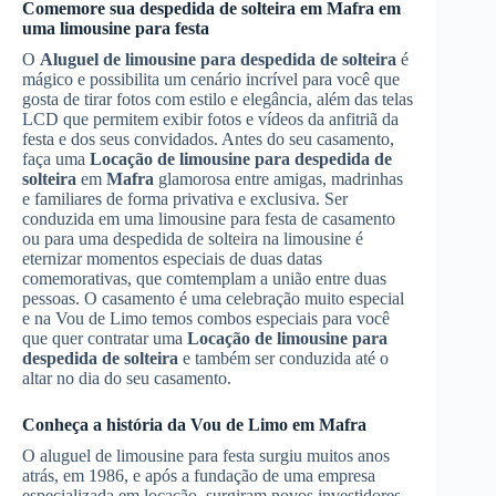
Comemore sua despedida de solteira em
Mafra
em
uma limousine para festa
O
Aluguel de limousine para despedida de solteira
é
mágico e possibilita um cenário incrível para você que
gosta de tirar fotos com estilo e elegância, além das telas
LCD que permitem exibir fotos e vídeos da anfitriã da
festa e dos seus convidados. Antes do seu casamento,
faça uma
Locação de limousine para despedida de
solteira
em
Mafra
glamorosa entre amigas, madrinhas
e familiares de forma privativa e exclusiva. Ser
conduzida em uma limousine para festa de casamento
ou para uma despedida de solteira na limousine é
eternizar momentos especiais de duas datas
comemorativas, que comtemplam a união entre duas
pessoas. O casamento é uma celebração muito especial
e na Vou de Limo temos combos especiais para você
que quer contratar uma
Locação de limousine para
despedida de solteira
e também ser conduzida até o
altar no dia do seu casamento.
Conheça a história da Vou de Limo em
Mafra
O aluguel de limousine para festa surgiu muitos anos
atrás, em 1986, e após a fundação de uma empresa
especializada em locação, surgiram novos investidores