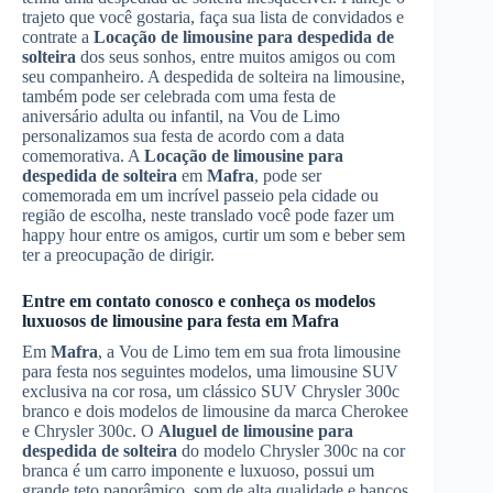
trajeto que você gostaria, faça sua lista de convidados e
contrate a
Locação de limousine para despedida de
solteira
dos seus sonhos, entre muitos amigos ou com
seu companheiro. A despedida de solteira na limousine,
também pode ser celebrada com uma festa de
aniversário adulta ou infantil, na Vou de Limo
personalizamos sua festa de acordo com a data
comemorativa. A
Locação de limousine para
despedida de solteira
em
Mafra
, pode ser
comemorada em um incrível passeio pela cidade ou
região de escolha, neste translado você pode fazer um
happy hour entre os amigos, curtir um som e beber sem
ter a preocupação de dirigir.
Entre em contato conosco e conheça os modelos
luxuosos de limousine para festa em
Mafra
Em
Mafra
, a Vou de Limo tem em sua frota limousine
para festa nos seguintes modelos, uma limousine SUV
exclusiva na cor rosa, um clássico SUV Chrysler 300c
branco e dois modelos de limousine da marca Cherokee
e Chrysler 300c. O
Aluguel de limousine para
despedida de solteira
do modelo Chrysler 300c na cor
branca é um carro imponente e luxuoso, possui um
grande teto panorâmico, som de alta qualidade e bancos