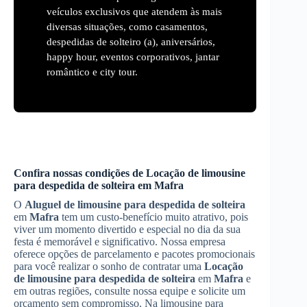
veículos exclusivos que atendem às mais
diversas situações, como casamentos,
despedidas de solteiro (a), aniversários,
happy hour, eventos corporativos, jantar
romântico e city tour.
Confira nossas condições de
Locação de limousine
para despedida de solteira
em
Mafra
O
Aluguel de limousine para despedida de solteira
em
Mafra
tem um custo-benefício muito atrativo, pois
viver um momento divertido e especial no dia da sua
festa é memorável e significativo. Nossa empresa
oferece opções de parcelamento e pacotes promocionais
para você realizar o sonho de contratar uma
Locação
de limousine para despedida de solteira
em
Mafra
e
em outras regiões, consulte nossa equipe e solicite um
orçamento sem compromisso. Na limousine para