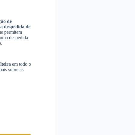
ção de
ra despedida de
que permitem
a uma despedida
s.
lteira
em todo o
mais sobre as