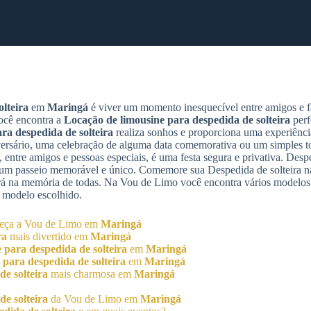
lteira
em
Maringá
é viver um momento inesquecível entre amigos e f
ocê encontra a
Locação de limousine para despedida de solteira
perf
ra despedida de solteira
realiza sonhos e proporciona uma experiência
sário, uma celebração de alguma data comemorativa ou um simples to
 entre amigos e pessoas especiais, é uma festa segura e privativa. Despe
e um passeio memorável e único. Comemore sua Despedida de solteira n
rá na memória de todas. Na Vou de Limo você encontra vários modelos
 modelo escolhido.
heça a Vou de Limo em
Maringá
ra
mais divertido em
Maringá
 para despedida de solteira
em
Maringá
 para despedida de solteira
em
Maringá
e solteira
mais charmosa em
Maringá
e solteira
da Vou de Limo em
Maringá