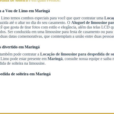
dida de solteira
e em quais eventos?
ça a Vou de Limo em
Maringá
e Limo temos combos especiais para você que quer contratar uma
Loca
zida até o altar no dia do seu casamento. O
Aluguel de limousine pa
cê que gosta de tirar fotos com estilo e elegância, além das telas LCD 
vidados. Ser conduzida em uma limousine para festa de casamento ou par
de duas datas comemorativas, que comtemplam a união entre duas pessoa
 divertido em
Maringá
 também pode contratar a
Locação de limousine para despedida de so
 Limo pode estar presente em
Maringá
, consulte nossa equipe e saiba 
ida de solteira na limousine.
edida de solteira
em
Maringá