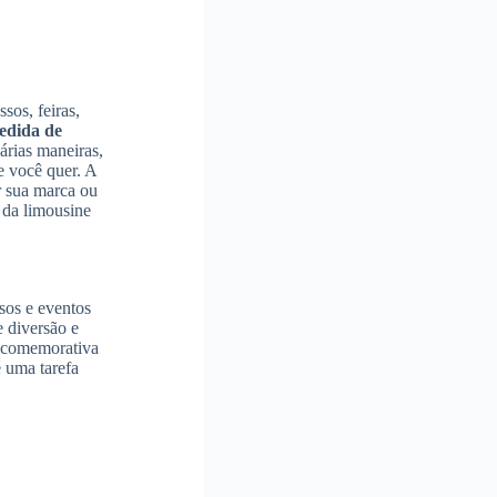
sos, feiras,
edida de
rias maneiras,
e você quer. A
r sua marca ou
 da limousine
sos e eventos
 diversão e
a comemorativa
 uma tarefa