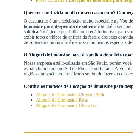
Posso contratar a
Locação de limousine para despe
Quer ser conduzida no dia do seu casamento? Conhe
O casamento é uma celebração muito especial e na Vou d
limousine para despedida de solteira
e também ser condu
solteira
é mágico e possibilita um cenário incrível para vo
exibir fotos e vídeos da anfitriã da festa e dos seus con
de solteira na limousine é eternizar momentos especiais 
O
Aluguel de limousine para despedida de solteira
mais
Nossa empresa está localizada em São Paulo, porém você
estado, bem como no Sul de Minas e no Paraná. A Vou de
regiões que você pode realizar o sonho de fazer sua desped
Confira os modelos de
Locação de limousine para desp
Aluguel de Limousine Chrysler 300c
Aluguel de Limousine Rosa
Aluguel de Limousine Cherokee