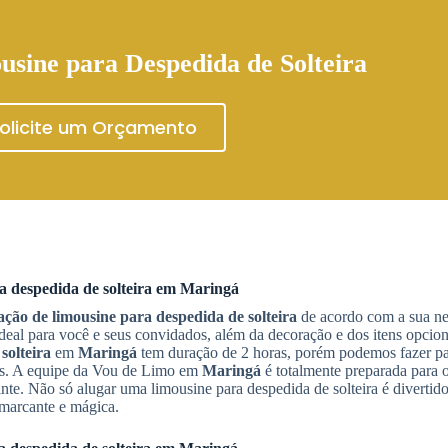
usine para Despedida de Solteira
olicite um Orçamento
a despedida de solteira
em
Maringá
ção de limousine para despedida de solteira
de acordo com a sua ne
eal para você e seus convidados, além da decoração e dos itens opcio
solteira
em
Maringá
tem duração de 2 horas, porém podemos fazer pa
mos. A equipe da Vou de Limo em
Maringá
é totalmente preparada para 
uinte. Não só alugar uma limousine para despedida de solteira é diverti
o marcante e mágica.