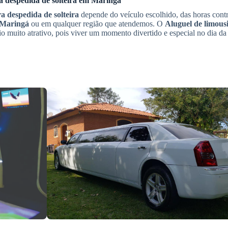
 despedida de solteira
em
Maringá
a despedida de solteira
depende do veículo escolhido, das horas contr
Maringá
ou em qualquer região que atendemos. O
Aluguel de limous
 muito atrativo, pois viver um momento divertido e especial no dia da 