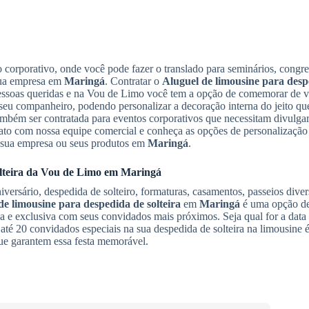
o corporativo, onde você pode fazer o translado para seminários, congres
sua empresa em
Maringá
. Contratar o
Aluguel de limousine para desp
essoas queridas e na Vou de Limo você tem a opção de comemorar de vá
u companheiro, podendo personalizar a decoração interna do jeito qu
ambém ser contratada para eventos corporativos que necessitam divulga
ato com nossa equipe comercial e conheça as opções de personalização
 a sua empresa ou seus produtos em
Maringá
.
teira
da Vou de Limo em
Maringá
versário, despedida de solteiro, formaturas, casamentos, passeios diver
de limousine para despedida de solteira
em
Maringá
é uma opção de
 e exclusiva com seus convidados mais próximos. Seja qual for a dat
é 20 convidados especiais na sua despedida de solteira na limousine é
que garantem essa festa memorável.