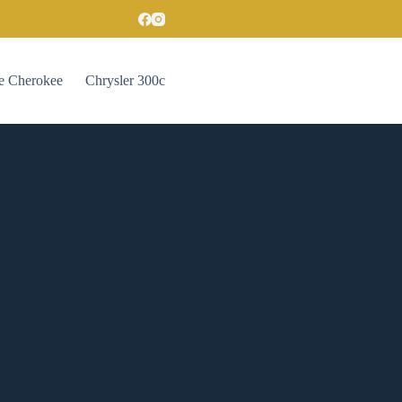
e Cherokee
Chrysler 300c