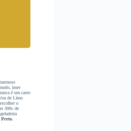
 charmoso
nado, laser
ranca é um carro
 Vou de Limo
escolher o
er 300c de
 geladeira
 Preto
.