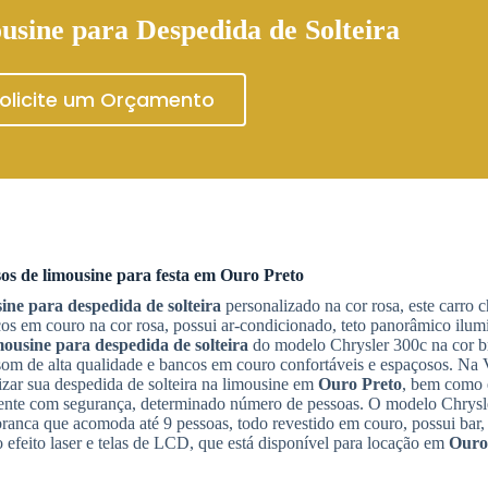
usine para Despedida de Solteira
olicite um Orçamento
os de limousine para festa em
Ouro Preto
ine para despedida de solteira
personalizado na cor rosa, este carro
s em couro na cor rosa, possui ar-condicionado, teto panorâmico ilumi
mousine para despedida de solteira
do modelo Chrysler 300c na cor b
som de alta qualidade e bancos em couro confortáveis e espaçosos. Na
izar sua despedida de solteira na limousine em
Ouro Preto
, bem como 
mente com segurança, determinado número de pessoas. O modelo Chrysl
branca que acomoda até 9 pessoas, todo revestido em couro, possui bar,
efeito laser e telas de LCD, que está disponível para locação em
Ouro