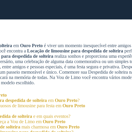
lteira
em
Ouro Preto
é viver um momento inesquecível entre amigos e
ocê encontra a
Locação de limousine para despedida de solteira
perf
 para despedida de solteira
realiza sonhos e proporciona uma experiên
sário, uma celebração de alguma data comemorativa ou um simples to
 entre amigos e pessoas especiais, é uma festa segura e privativa. Despe
e um passeio memorável e único. Comemore sua Despedida de solteira n
icará na memória de todas. Na Vou de Limo você encontra vários mode
 modelo escolhido.
eto
a despedida de solteira
em
Ouro Preto
?
uosos de limousine para festa em
Ouro Preto
dida de solteira
e em quais eventos?
heça a Vou de Limo em
Ouro Preto
e solteira
mais charmosa em
Ouro Preto