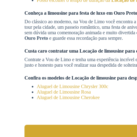
Posso escolher o tempo de duração da
Locação de l
Conheça a limousine para festa de luxo em
Ouro Pret
Do clássico ao moderno, na Vou de Limo você encontra 
tour pela cidade, um passeio romântico, uma festa de aniv
sem dúvida uma comemoração animada e muito divertida en
Ouro Preto
e guarde essa recordação para sempre.
Custa caro contratar uma
Locação de limousine para d
Contrate a Vou de Limo e tenha uma experiência incrível 
justo e honesto para você realizar sua despedida de soltei
Confira os modelos de
Locação de limousine para desp
Aluguel de Limousine Chrysler 300c
Aluguel de Limousine Rosa
Aluguel de Limousine Cherokee