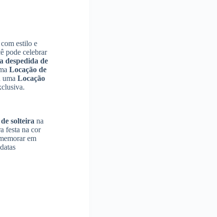
 com estilo e
cê pode celebrar
a despedida de
uma
Locação de
ça uma
Locação
clusiva.
de solteira
na
 festa na cor
comemorar em
 datas