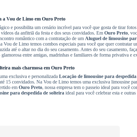
ça a Vou de Limo em
Ouro Preto
gico e possibilita um cenário incrível para você que gosta de tirar fotos
 vídeos da anfitriã da festa e dos seus convidados. Em
Ouro Preto
, vo
 encontro romântico com a contratação de um
Aluguel de limousine par
 na Vou de Limo temos combos especiais para você que quer contratar 
zida até o altar no dia do seu casamento. Antes do seu casamento, fa
o
glamorosa entre amigas, madrinhas e familiares de forma privativa e ex
teira
mais charmosa em
Ouro Preto
 uma exclusiva e personalizada
Locação de limousine para despedida 
até 15 convidados. Na Vou de Limo temos uma exclusiva limousine para
vertido em
Ouro Preto
, nossa empresa tem o passeio ideal para você 
sine para despedida de solteira
ideal para você celebrar esta e outras