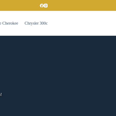
e Cherokee
Chrysler 300c
a!