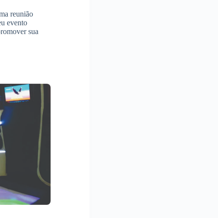
uma reunião
eu evento
 promover sua