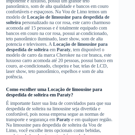
imponente e luxuoso, possui um grande teto
panorâmico, som de alta qualidade e bancos em couro
confortáveis e espaçosos. Na Vou de Limo temos um
modelo de
Locação de limousine para despedida de
solteira
personalizado na cor rosa, este carro charmoso
acomoda até 15 pessoas e é totalmente equipado com
bancos em couro na cor rosa, possui ar-condicionado,
teto panorâmico iluminado, laser show, som de alta
potencia e televisores. A
Locação de limousine para
despedida de solteira
em
Paraty
, tem disponível o
modelo de carro da marca Cherokee na cor branca, este
luxuoso carro acomoda até 20 pessoas, possui banco em
couro, ar-condicionado, chopeira e bar, telas de LCD,
laser show, teto panorâmico, espelhos e som de alta
potência.
Como escolher uma
Locação de limousine para
despedida de solteira
em
Paraty
?
É importante fazer sua lista de convidados para que sua
despedida de solteira na limousine seja divertida e
confortável, pois nossa empresa segue as normas de
transporte e segurança em
Paraty
e em qualquer região.
Na limousine para despedida de solteira da Vou de
Limo, você escolhe itens opcionais como bebidas,