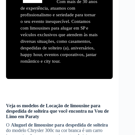
Com mais de 30 anos
de experiência, atuamos com
profissionalismo e seriedade para tornar
o seu evento inesquecível. Contamos
com limousines para alugar em SP e
veículos exclusivos que atendem às mais
diversas situações, como casamentos,
despedidas de solteiro (a), aniversários,
happy hour, eventos corporativos, jantar
romântico e city tour.
Veja os modelos de
Locação de limousine para
despedida de solteira
que você encontra na Vou de
Limo em
Paraty
O
Aluguel de limousine para despedida de solteira
do modelo Chrysler 300c na cor branca é um carro