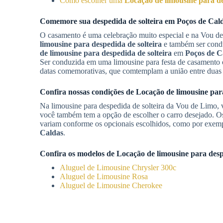
Como escolher uma
Locação de limousine para de
Comemore sua despedida de solteira em
Poços de Cal
O casamento é uma celebração muito especial e na Vou d
limousine para despedida de solteira
e também ser condu
de limousine para despedida de solteira
em
Poços de C
Ser conduzida em uma limousine para festa de casamento o
datas comemorativas, que comtemplam a união entre duas 
Confira nossas condições de
Locação de limousine para
Na limousine para despedida de solteira da Vou de Limo,
você também tem a opção de escolher o carro desejado. O
variam conforme os opcionais escolhidos, como por exem
Caldas
.
Confira os modelos de
Locação de limousine para desp
Aluguel de Limousine Chrysler 300c
Aluguel de Limousine Rosa
Aluguel de Limousine Cherokee