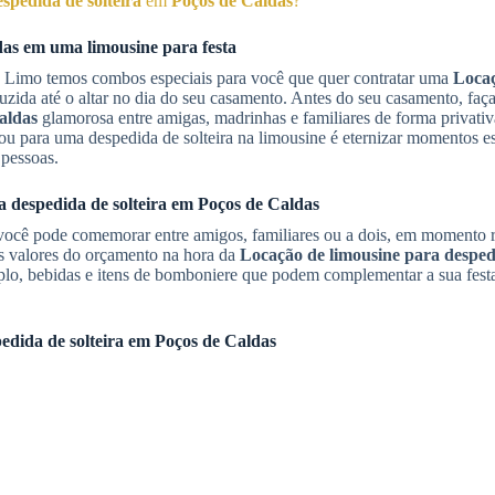
spedida de solteira
em
Poços de Caldas
?
das
em uma limousine para festa
e Limo temos combos especiais para você que quer contratar uma
Loca
zida até o altar no dia do seu casamento. Antes do seu casamento, fa
aldas
glamorosa entre amigas, madrinhas e familiares de forma privativ
u para uma despedida de solteira na limousine é eternizar momentos es
pessoas.
 despedida de solteira
em
Poços de Caldas
 você pode comemorar entre amigos, familiares ou a dois, em momento 
s valores do orçamento na hora da
Locação de limousine para despedi
plo, bebidas e itens de bomboniere que podem complementar a sua fes
edida de solteira
em
Poços de Caldas