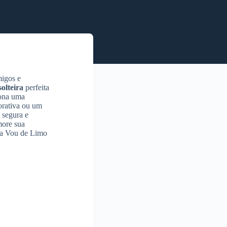
migos e
olteira
perfeita
iona uma
orativa ou um
 segura e
more sua
Na Vou de Limo