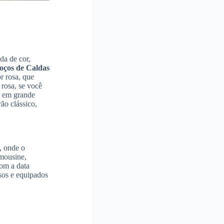
da de cor,
oços de Caldas
r rosa, que
rosa, se você
r em grande
ão clássico,
, onde o
imousine,
com a data
sos e equipados