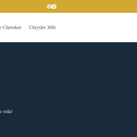
e Cherokee
Chrysler 300c
a vida!