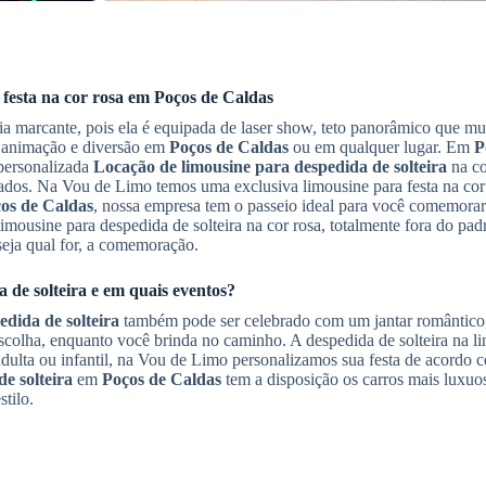
 festa na cor rosa em
Poços de Caldas
ia marcante, pois ela é equipada de laser show, teto panorâmico que mu
m animação e diversão em
Poços de Caldas
ou em qualquer lugar. Em
P
 personalizada
Locação de limousine para despedida de solteira
na co
dos. Na Vou de Limo temos uma exclusiva limousine para festa na cor 
os de Caldas
, nossa empresa tem o passeio ideal para você comemora
mousine para despedida de solteira na cor rosa, totalmente fora do padr
seja qual for, a comemoração.
 de solteira
e em quais eventos?
edida de solteira
também pode ser celebrado com um jantar romântico
escolha, enquanto você brinda no caminho. A despedida de solteira na l
dulta ou infantil, na Vou de Limo personalizamos sua festa de acordo 
e solteira
em
Poços de Caldas
tem a disposição os carros mais luxuo
tilo.