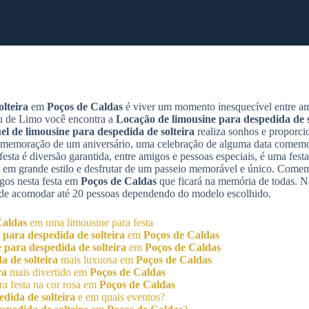
lteira
em
Poços de Caldas
é viver um momento inesquecível entre a
ou de Limo você encontra a
Locação de limousine para despedida de s
el de limousine para despedida de solteira
realiza sonhos e proporc
comemoração de um aniversário, uma celebração de alguma data comem
esta é diversão garantida, entre amigos e pessoas especiais, é uma festa
r em grande estilo e desfrutar de um passeio memorável e único. Come
igos nesta festa em
Poços de Caldas
que ficará na memória de todas. 
pode acomodar até 20 pessoas dependendo do modelo escolhido.
Caldas
em uma limousine para festa
 para despedida de solteira
em
Poços de Caldas
 para despedida de solteira
em
Poços de Caldas
a de solteira
mais luxuosa em
Poços de Caldas
ra
mais divertido em
Poços de Caldas
a festa na cor rosa em
Poços de Caldas
dida de solteira
e em quais eventos?