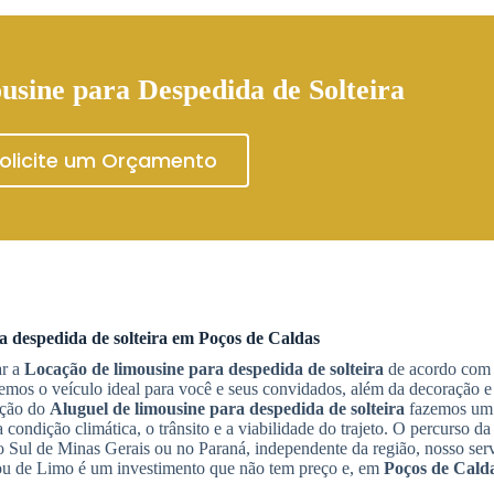
usine para Despedida de Solteira
olicite um Orçamento
a despedida de solteira
em
Poços de Caldas
ar a
Locação de limousine para despedida de solteira
de acordo com 
os o veículo ideal para você e seus convidados, além da decoração e 
ação do
Aluguel de limousine para despedida de solteira
fazemos um 
condição climática, o trânsito e a viabilidade do trajeto. O percurso da
o Sul de Minas Gerais ou no Paraná, independente da região, nosso serv
Vou de Limo é um investimento que não tem preço e, em
Poços de Cald