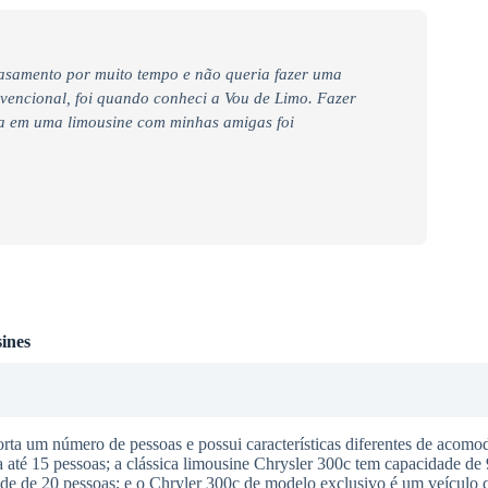
casamento por muito tempo e não queria fazer uma
nvencional, foi quando conheci a Vou de Limo. Fazer
ra em uma limousine com minhas amigas foi
ines
a um número de pessoas e possui características diferentes de acomod
té 15 pessoas; a clássica limousine Chrysler 300c tem capacidade de 
e de 20 pessoas; e o Chryler 300c de modelo exclusivo é um veículo q