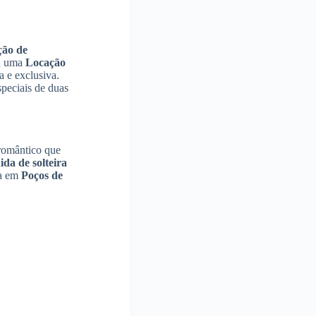
ção de
ça uma
Locação
a e exclusiva.
peciais de duas
romântico que
da de solteira
ta em
Poços de