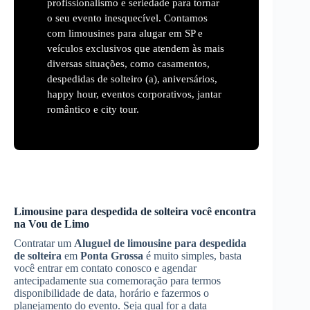
profissionalismo e seriedade para tornar
o seu evento inesquecível. Contamos
com limousines para alugar em SP e
veículos exclusivos que atendem às mais
diversas situações, como casamentos,
despedidas de solteiro (a), aniversários,
happy hour, eventos corporativos, jantar
romântico e city tour.
Limousine para despedida de solteira você encontra
na Vou de Limo
Contratar um
Aluguel de limousine para despedida
de solteira
em
Ponta Grossa
é muito simples, basta
você entrar em contato conosco e agendar
antecipadamente sua comemoração para termos
disponibilidade de data, horário e fazermos o
planejamento do evento. Seja qual for a data