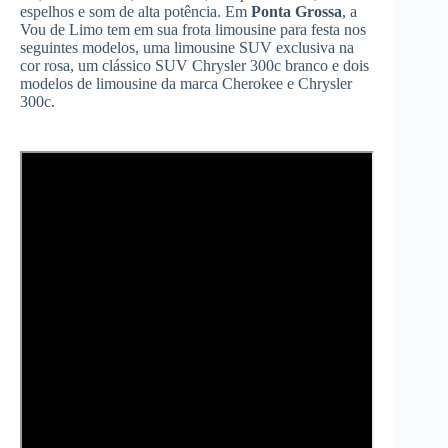
espelhos e som de alta potência. Em
Ponta Grossa
, a
Vou de Limo tem em sua frota limousine para festa nos
seguintes modelos, uma limousine SUV exclusiva na
cor rosa, um clássico SUV Chrysler 300c branco e dois
modelos de limousine da marca Cherokee e Chrysler
300c.