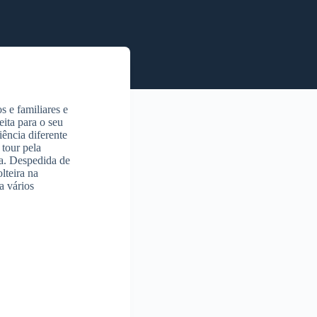
 e familiares e
eita para o seu
ência diferente
tour pela
va. Despedida de
lteira na
a vários