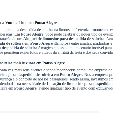
ça a Vou de Limo em
Pouso Alegre
u para uma despedida de solteira na limousine é eternizar momentos es
s pessoas. Em
Pouso Alegre
, você pode celebrar qualquer tipo de evento
tratação de um
Aluguel de limousine para despedida de solteira
. Ant
da de solteira
em
Pouso Alegre
glamorosa entre amigas, madrinhas e 
 despedida de solteira
é mágico e possibilita um cenário incrível para
ue permitem exibir fotos e vídeos da anfitriã da festa e dos seus convid
solteira
mais luxuosa em
Pouso Alegre
ada vez mais seus clientes e sendo reconhecida como uma empresa de
sine para despedida de solteira
em
Pouso Alegre
. Nossa empresa pri
gurança e o conforto de nossos passageiros, sendo assim, investimos e
ndendo da sua necessidade de
Locação de limousine para despedida d
lteira em
Pouso Alegre
, atende qualquer tipo de evento com exclusivid