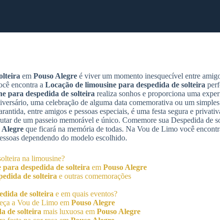
lteira
em
Pouso Alegre
é viver um momento inesquecível entre amigos
ocê encontra a
Locação de limousine para despedida de solteira
perf
ne para despedida de solteira
realiza sonhos e proporciona uma experi
ersário, uma celebração de alguma data comemorativa ou um simples 
rantida, entre amigos e pessoas especiais, é uma festa segura e privati
frutar de um passeio memorável e único. Comemore sua Despedida de so
 Alegre
que ficará na memória de todas. Na Vou de Limo você encontr
pessoas dependendo do modelo escolhido.
olteira na limousine?
 para despedida de solteira
em
Pouso Alegre
edida de solteira
e outras comemorações
dida de solteira
e em quais eventos?
heça a Vou de Limo em
Pouso Alegre
a de solteira
mais luxuosa em
Pouso Alegre