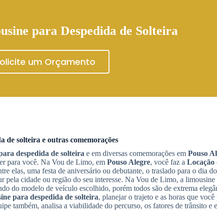
usine para Despedida de Solteira
olicite um Orçamento
a de solteira
e outras comemorações
para despedida de solteira
e em diversas comemorações em
Pouso Al
zer para você. Na Vou de Limo, em
Pouso Alegre
, você faz a
Locação 
e elas, uma festa de aniversário ou debutante, o traslado para o dia d
ur pela cidade ou região do seu interesse. Na Vou de Limo, a limousine
endo do modelo de veículo escolhido, porém todos são de extrema elegân
ine para despedida de solteira
, planejar o trajeto e as horas que você
pe também, analisa a viabilidade do percurso, os fatores de trânsito e e