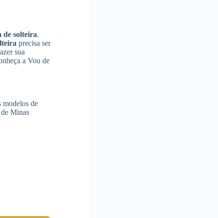
de solteira
.
teira
precisa ser
azer sua
 conheça a Vou de
s modelos de
l de Minas