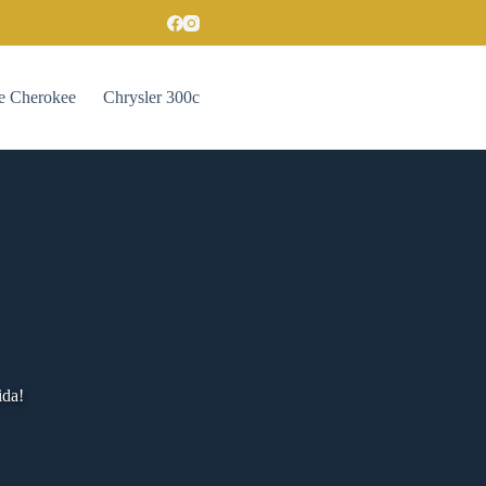
e Cherokee
Chrysler 300c
ida!