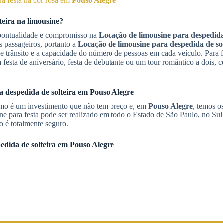
a festa na cor rosa em
Pouso Alegre
teira na limousine?
pontualidade e compromisso na
Locação de limousine para despedida 
s passageiros, portanto a
Locação de limousine para despedida de sol
e trânsito e a capacidade do número de pessoas em cada veículo. Para f
 festa de aniversário, festa de debutante ou um tour romântico a dois,
a despedida de solteira
em
Pouso Alegre
Limo é um investimento que não tem preço e, em
Pouso Alegre
, temos o
ine para festa pode ser realizado em todo o Estado de São Paulo, no Su
o é totalmente seguro.
edida de solteira
em
Pouso Alegre