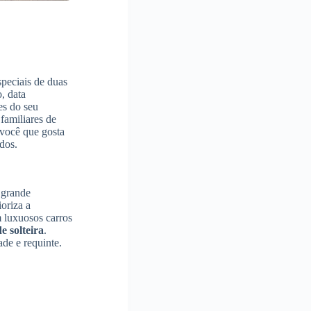
peciais de duas
, data
es do seu
familiares de
 você que gosta
ados.
 grande
oriza a
m luxuosos carros
e solteira
.
ade e requinte.