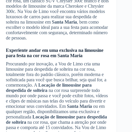
cor rosa, um clássico SUV Chrysler 300c branco e dois
modelos de limousine da marca Cherokee e Chrysler
300c. Na Vou de Limo você encontra vários modelos
luxuosos de carros para realizar sua despedida de
solteira na limousine em
Santa Maria
, bem como
escolher o modelo ideal para a sua festa para acomodar
confortavelmente com segurança, determinado número
de pessoas.
Experiente andar em uma exclusiva na limousine
para festa na cor rosa em
Santa Maria
Procurando por inovação, a Vou de Limo cria uma
limousine para despedida de solteira na cor rosa,
totalmente fora do padrão clássico, porém moderna e
sofisticada para você que busca brilhar, seja qual for, a
comemoração. A
Locação de limousine para
despedida de solteira
na cor rosa surpreende todo
mundo por onde passa e você pode exibir fotos, vídeos
e clipes de músicas nas telas do veículo para divertir e
emocionar seus convidados. Em
Santa Maria
ou em
qualquer região, disponibilizamos uma exclusiva e
personalizada
Locação de limousine para despedida
de solteira
na cor rosa, que chama a atenção por onde
passa e comporta até 15 convidados. Na Vou de Limo