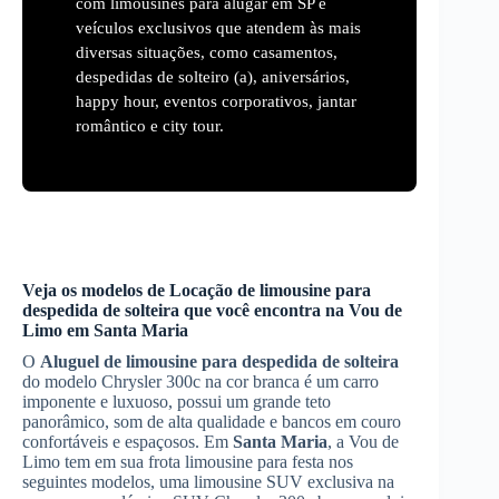
com limousines para alugar em SP e
veículos exclusivos que atendem às mais
diversas situações, como casamentos,
despedidas de solteiro (a), aniversários,
happy hour, eventos corporativos, jantar
romântico e city tour.
Veja os modelos de
Locação de limousine para
despedida de solteira
que você encontra na Vou de
Limo em
Santa Maria
O
Aluguel de limousine para despedida de solteira
do modelo Chrysler 300c na cor branca é um carro
imponente e luxuoso, possui um grande teto
panorâmico, som de alta qualidade e bancos em couro
confortáveis e espaçosos. Em
Santa Maria
, a Vou de
Limo tem em sua frota limousine para festa nos
seguintes modelos, uma limousine SUV exclusiva na