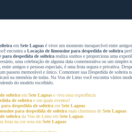
lteira
em
Sete Lagoas
é viver um momento inesquecível entre amigos 
ocê encontra a
Locação de limousine para despedida de solteira
perf
e para despedida de solteira
realiza sonhos e proporciona uma experiê
sário, uma celebração de alguma data comemorativa ou um simples to
 entre amigos e pessoas especiais, é uma festa segura e privativa. Despe
e um passeio memorável e único. Comemore sua Despedida de solteira n
icará na memória de todas. Na Vou de Limo você encontra vários mode
endendo do modelo escolhido.
e solteira
em
Sete Lagoas
e viva essa experiência
dida de solteira
e em quais eventos?
 para despedida de solteira
em
Sete Lagoas
ousine para despedida de solteira
mais charmosa de
Sete Lagoas
e solteira
da Vou de Limo em
Sete Lagoas
a festa na cor rosa em
Sete Lagoas