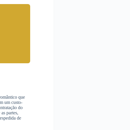
romântico que
m um custo-
ontratação do
as partes,
despedida de