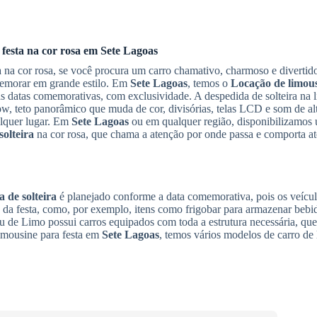
 festa na cor rosa em
Sete Lagoas
 na cor rosa, se você procura um carro chamativo, charmoso e diverti
memorar em grande estilo. Em
Sete Lagoas
, temos o
Locação de limou
ras datas comemorativas, com exclusividade. A despedida de solteira na 
ow, teto panorâmico que muda de cor, divisórias, telas LCD e som de al
lquer lugar. Em
Sete Lagoas
ou em qualquer região, disponibilizamos 
olteira
na cor rosa, que chama a atenção por onde passa e comporta at
 de solteira
é planejado conforme a data comemorativa, pois os veícul
e da festa, como, por exemplo, itens como frigobar para armazenar bebi
 de Limo possui carros equipados com toda a estrutura necessária, que
imousine para festa em
Sete Lagoas
, temos vários modelos de carro de 