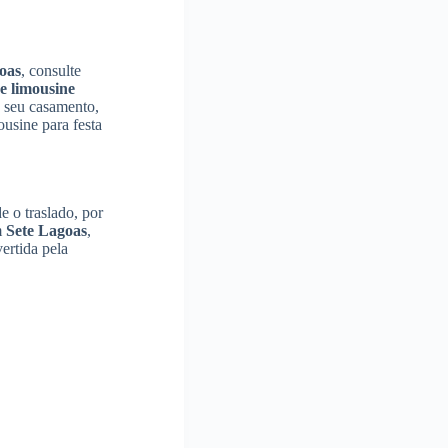
oas
, consulte
e limousine
o seu casamento,
ousine para festa
 o traslado, por
m
Sete Lagoas
,
ertida pela