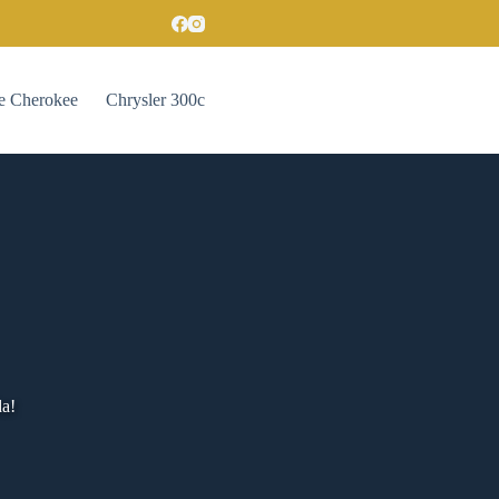
e Cherokee
Chrysler 300c
da!