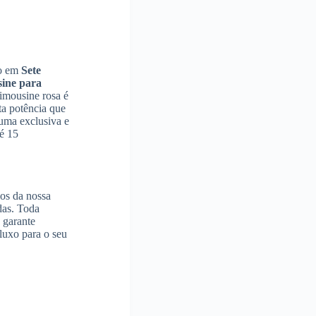
do em
Sete
sine para
limousine rosa é
ta potência que
uma exclusiva e
é 15
os da nossa
das. Toda
 garante
luxo para o seu