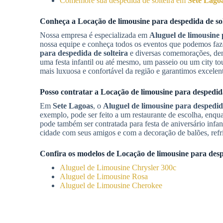
Comemore sua despedida de solteira em
Sete Lago
Conheça a
Locação de limousine para despedida de sol
Nossa empresa é especializada em
Aluguel de limousine 
nossa equipe e conheça todos os eventos que podemos fa
para despedida de solteira
e diversas comemorações, dentr
uma festa infantil ou até mesmo, um passeio ou um city to
mais luxuosa e confortável da região e garantimos excelen
Posso contratar a
Locação de limousine para despedida
Em
Sete Lagoas
, o
Aluguel de limousine para despedida
exemplo, pode ser feito a um restaurante de escolha, enq
pode também ser contratada para festa de aniversário infant
cidade com seus amigos e com a decoração de balões, refri
Confira os modelos de
Locação de limousine para desp
Aluguel de Limousine Chrysler 300c
Aluguel de Limousine Rosa
Aluguel de Limousine Cherokee