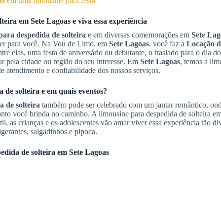
as
em uma limousine para festa
teira
em
Sete Lagoas
e viva essa experiência
para despedida de solteira
e em diversas comemorações em
Sete Lag
zer para você. Na Vou de Limo, em
Sete Lagoas
, você faz a
Locação d
e elas, uma festa de aniversário ou debutante, o traslado para o dia d
ur pela cidade ou região do seu interesse. Em
Sete Lagoas
, temos a lim
te atendimento e confiabilidade dos nossos serviços.
 de solteira
e em quais eventos?
 de solteira
também pode ser celebrado com um jantar romântico, onde
uanto você brinda no caminho. A limousine para despedida de solteira e
il, as crianças e os adolescentes vão amar viver essa experiência tão div
gerantes, salgadinhos e pipoca.
edida de solteira
em
Sete Lagoas