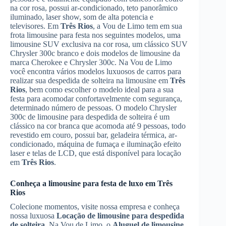
na cor rosa, possui ar-condicionado, teto panorâmico
iluminado, laser show, som de alta potencia e
televisores. Em
Três Rios
, a Vou de Limo tem em sua
frota limousine para festa nos seguintes modelos, uma
limousine SUV exclusiva na cor rosa, um clássico SUV
Chrysler 300c branco e dois modelos de limousine da
marca Cherokee e Chrysler 300c. Na Vou de Limo
você encontra vários modelos luxuosos de carros para
realizar sua despedida de solteira na limousine em
Três
Rios
, bem como escolher o modelo ideal para a sua
festa para acomodar confortavelmente com segurança,
determinado número de pessoas. O modelo Chrysler
300c de limousine para despedida de solteira é um
clássico na cor branca que acomoda até 9 pessoas, todo
revestido em couro, possui bar, geladeira térmica, ar-
condicionado, máquina de fumaça e iluminação efeito
laser e telas de LCD, que está disponível para locação
em
Três Rios
.
Conheça a limousine para festa de luxo em
Três
Rios
Colecione momentos, visite nossa empresa e conheça
nossa luxuosa
Locação de limousine para despedida
de solteira
. Na Vou de Limo, o
Aluguel de limousine