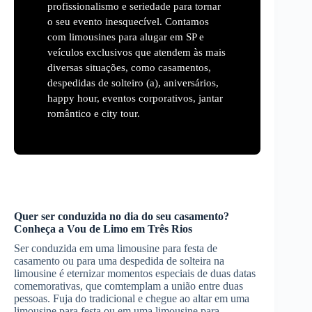
profissionalismo e seriedade para tornar
o seu evento inesquecível. Contamos
com limousines para alugar em SP e
veículos exclusivos que atendem às mais
diversas situações, como casamentos,
despedidas de solteiro (a), aniversários,
happy hour, eventos corporativos, jantar
romântico e city tour.
Quer ser conduzida no dia do seu casamento?
Conheça a Vou de Limo em
Três Rios
Ser conduzida em uma limousine para festa de
casamento ou para uma despedida de solteira na
limousine é eternizar momentos especiais de duas datas
comemorativas, que comtemplam a união entre duas
pessoas. Fuja do tradicional e chegue ao altar em uma
limousine para festa ou em uma limousine para