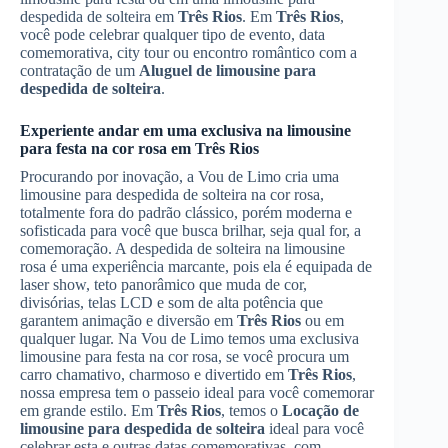
despedida de solteira em
Três Rios
. Em
Três Rios
,
você pode celebrar qualquer tipo de evento, data
comemorativa, city tour ou encontro romântico com a
contratação de um
Aluguel de limousine para
despedida de solteira
.
Experiente andar em uma exclusiva na limousine
para festa na cor rosa em
Três Rios
Procurando por inovação, a Vou de Limo cria uma
limousine para despedida de solteira na cor rosa,
totalmente fora do padrão clássico, porém moderna e
sofisticada para você que busca brilhar, seja qual for, a
comemoração. A despedida de solteira na limousine
rosa é uma experiência marcante, pois ela é equipada de
laser show, teto panorâmico que muda de cor,
divisórias, telas LCD e som de alta potência que
garantem animação e diversão em
Três Rios
ou em
qualquer lugar. Na Vou de Limo temos uma exclusiva
limousine para festa na cor rosa, se você procura um
carro chamativo, charmoso e divertido em
Três Rios
,
nossa empresa tem o passeio ideal para você comemorar
em grande estilo. Em
Três Rios
, temos o
Locação de
limousine para despedida de solteira
ideal para você
celebrar esta e outras datas comemorativas, com