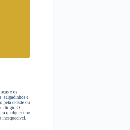
anças e os
s, salgadinhos e
o pela cidade ou
 dirigir. O
ara qualquer tipo
a inesquecível.