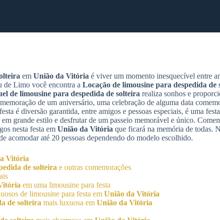
lteira
em
União da Vitória
é viver um momento inesquecível entre a
ou de Limo você encontra a
Locação de limousine para despedida de s
el de limousine para despedida de solteira
realiza sonhos e proporc
comemoração de um aniversário, uma celebração de alguma data comem
esta é diversão garantida, entre amigos e pessoas especiais, é uma festa
r em grande estilo e desfrutar de um passeio memorável e único. Come
igos nesta festa em
União da Vitória
que ficará na memória de todas.
pode acomodar até 20 pessoas dependendo do modelo escolhido.
a Vitória
edida de solteira
e outras comemorações
ais
itória
em uma limousine para festa
uosos de limousine para festa em
União da Vitória
a de solteira
mais luxuosa em
União da Vitória