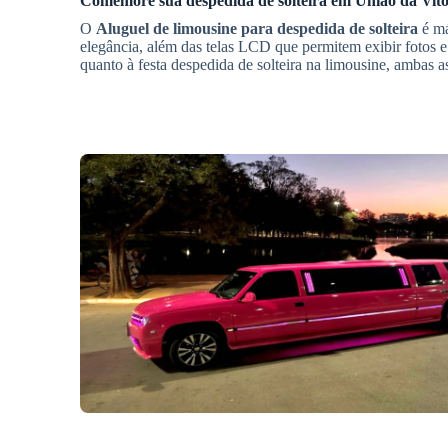
Comemore sua despedida de solteira em
União da Vitó
O
Aluguel de limousine para despedida de solteira
é má
elegância, além das telas LCD que permitem exibir fotos e 
quanto à festa despedida de solteira na limousine, ambas