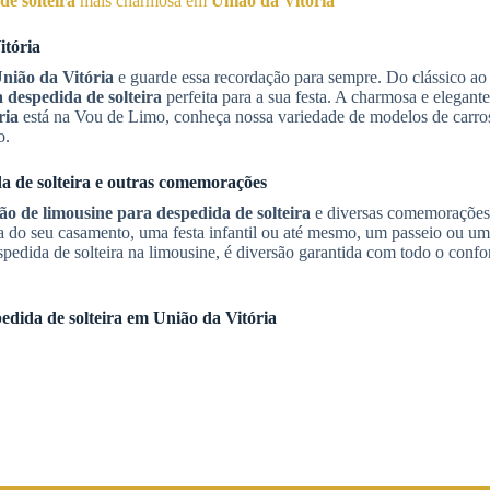
e solteira
mais charmosa em
União da Vitória
itória
nião da Vitória
e guarde essa recordação para sempre. Do clássico a
 despedida de solteira
perfeita para a sua festa. A charmosa e elegant
ria
está na Vou de Limo, conheça nossa variedade de modelos de carros
o.
a de solteira
e outras comemorações
o de limousine para despedida de solteira
e diversas comemorações,
ia do seu casamento, uma festa infantil ou até mesmo, um passeio ou um 
pedida de solteira na limousine, é diversão garantida com todo o confor
edida de solteira
em
União da Vitória