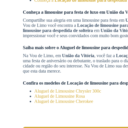
Conheça a
Locação de limousine para despedida d
Conheça a limousine para festa de luxo em
União da V
Compartilhe sua alegria em uma limousine para festa em
U
Vou de Limo você encontra a
Locação de limousine para
limousine para despedida de solteira
em
União da Vitó
impressionar você e seus convidados com muito bom gost
Saiba mais sobre o
Aluguel de limousine para despedid
Na Vou de Limo, em
União da Vitória
, você faz a
Locaçã
uma festa de aniversário ou debutante, o traslado para o d
cidade ou região do seu interesse. Na Vou de Limo sua des
que esta data merece.
Confira os modelos de
Locação de limousine para desp
Aluguel de Limousine Chrysler 300c
Aluguel de Limousine Rosa
Aluguel de Limousine Cherokee