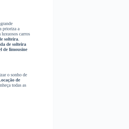
 grande
 prioriza a
m luxuosos carros
e solteira
.
da de solteira
l de limousine
izar o sonho de
Locação de
nheça todas as