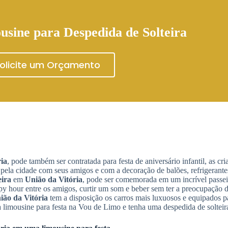
usine para Despedida de Solteira
olicite um Orçamento
ia
, pode também ser contratada para festa de aniversário infantil, as cri
a pela cidade com seus amigos e com a decoração de balões, refrigerante
eira
em
União da Vitória
, pode ser comemorada em um incrível passei
py hour entre os amigos, curtir um som e beber sem ter a preocupação de
ião da Vitória
tem a disposição os carros mais luxuosos e equipados p
 limousine para festa na Vou de Limo e tenha uma despedida de solteir