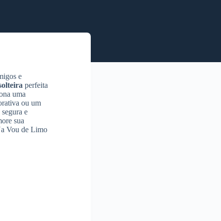
migos e
olteira
perfeita
iona uma
orativa ou um
 segura e
more sua
 Na Vou de Limo