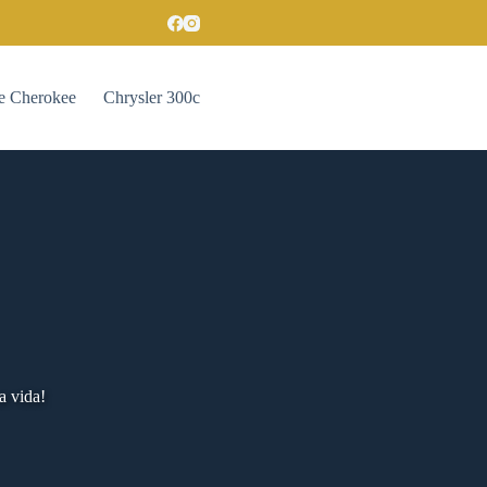
e Cherokee
Chrysler 300c
a vida!