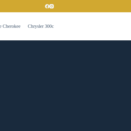
e Cherokee
Chrysler 300c