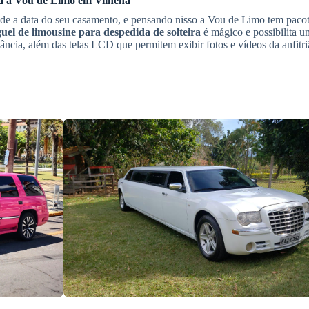
ça a Vou de Limo em
Vilhena
ecede a data do seu casamento, e pensando nisso a Vou de Limo tem paco
uel de limousine para despedida de solteira
é mágico e possibilita u
egância, além das telas LCD que permitem exibir fotos e vídeos da anfitri