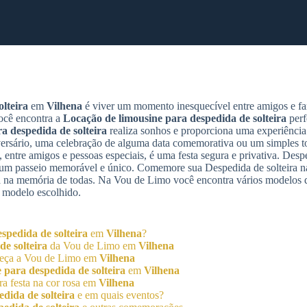
lteira
em
Vilhena
é viver um momento inesquecível entre amigos e fam
ocê encontra a
Locação de limousine para despedida de solteira
perf
a despedida de solteira
realiza sonhos e proporciona uma experiência 
sário, uma celebração de alguma data comemorativa ou um simples to
 entre amigos e pessoas especiais, é uma festa segura e privativa. Despe
e um passeio memorável e único. Comemore sua Despedida de solteira n
á na memória de todas. Na Vou de Limo você encontra vários modelos 
 modelo escolhido.
spedida de solteira
em
Vilhena
?
e solteira
da Vou de Limo em
Vilhena
heça a Vou de Limo em
Vilhena
 para despedida de solteira
em
Vilhena
a festa na cor rosa em
Vilhena
dida de solteira
e em quais eventos?