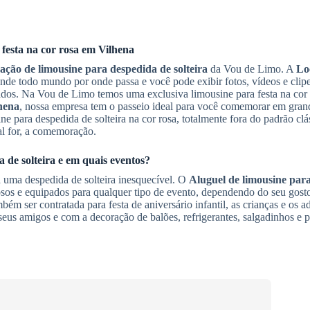
 festa na cor rosa em
Vilhena
ação de limousine para despedida de solteira
da Vou de Limo. A
Lo
nde todo mundo por onde passa e você pode exibir fotos, vídeos e clip
dados. Na Vou de Limo temos uma exclusiva limousine para festa na cor 
hena
, nossa empresa tem o passeio ideal para você comemorar em grand
 para despedida de solteira na cor rosa, totalmente fora do padrão clá
al for, a comemoração.
 de solteira
e em quais eventos?
 uma despedida de solteira inesquecível. O
Aluguel de limousine par
sos e equipados para qualquer tipo de evento, dependendo do seu gosto 
bém ser contratada para festa de aniversário infantil, as crianças e os 
seus amigos e com a decoração de balões, refrigerantes, salgadinhos e 