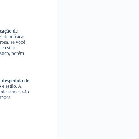
cação de
es de músicas
rosa, se você
e estilo.
ssico, porém
a despedida de
e estilo. A
adolescentes vão
pipoca.