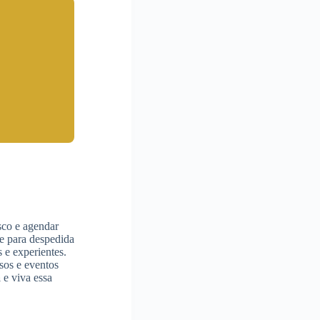
sco e agendar
e para despedida
 e experientes.
sos e eventos
a
e viva essa