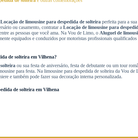
edida de solteira
e outras comemorações
a
Locação de limousine para despedida de solteira
perfeita para a sua
ersário ou casamento, contratar a
Locação de limousine para despedida
entre as pessoas que você ama. Na Vou de Limo, o
Aluguel de limous
mente equipados e conduzidos por motoristas profissionais qualificados 
da de solteira
em
Vilhena
?
solteira
ou sua festa de aniversário, festa de debutante ou um tour româ
ousine para festa. Na limousine para despedida de solteira da Vou de
iere e também pode fazer sua decoração interna personalizada.
edida de solteira
em
Vilhena