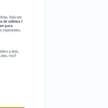
 festa. Seja um
 de solteira
é
ine para
e experientes,
ntico a dois,
 Limo, você