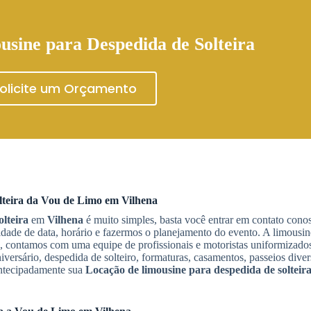
usine para Despedida de Solteira
olicite um Orçamento
teira
da Vou de Limo em
Vilhena
lteira
em
Vilhena
é muito simples, basta você entrar em contato cono
ade de data, horário e fazermos o planejamento do evento. A limousin
l, contamos com uma equipe de profissionais e motoristas uniformizados
versário, despedida de solteiro, formaturas, casamentos, passeios diver
antecipadamente sua
Locação de limousine para despedida de solteir