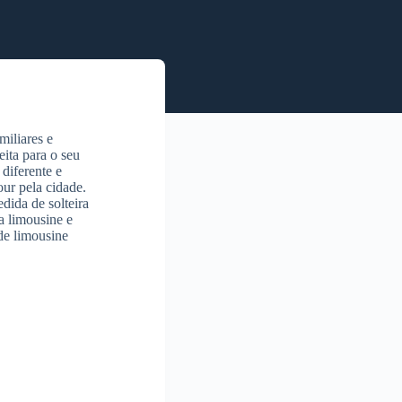
iliares e
eita para o seu
diferente e
ur pela cidade.
dida de solteira
a limousine e
de limousine