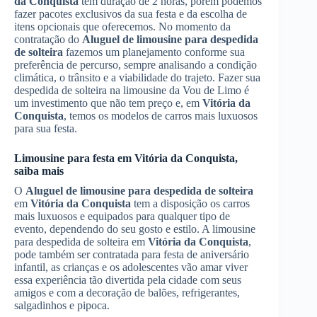
da Conquista
tem duração de 2 horas, porém podemos
fazer pacotes exclusivos da sua festa e da escolha de
itens opcionais que oferecemos. No momento da
contratação do
Aluguel de limousine para despedida
de solteira
fazemos um planejamento conforme sua
preferência de percurso, sempre analisando a condição
climática, o trânsito e a viabilidade do trajeto. Fazer sua
despedida de solteira na limousine da Vou de Limo é
um investimento que não tem preço e, em
Vitória da
Conquista
, temos os modelos de carros mais luxuosos
para sua festa.
Limousine para festa em
Vitória da Conquista
,
saiba mais
O
Aluguel de limousine para despedida de solteira
em
Vitória da Conquista
tem a disposição os carros
mais luxuosos e equipados para qualquer tipo de
evento, dependendo do seu gosto e estilo. A limousine
para despedida de solteira em
Vitória da Conquista
,
pode também ser contratada para festa de aniversário
infantil, as crianças e os adolescentes vão amar viver
essa experiência tão divertida pela cidade com seus
amigos e com a decoração de balões, refrigerantes,
salgadinhos e pipoca.