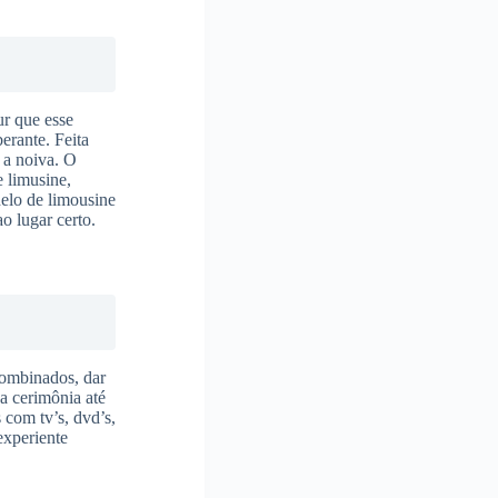
ur que esse
erante. Feita
 a noiva. O
e limusine,
delo de limousine
ao lugar certo.
combinados, dar
 a cerimônia até
 com tv’s, dvd’s,
experiente