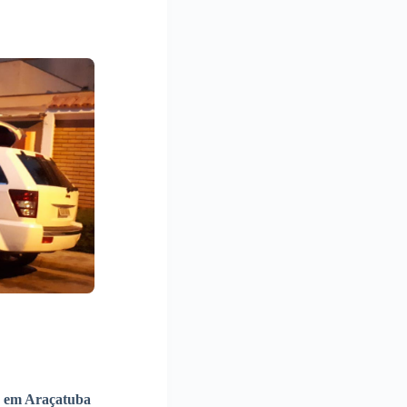
o
em Araçatuba