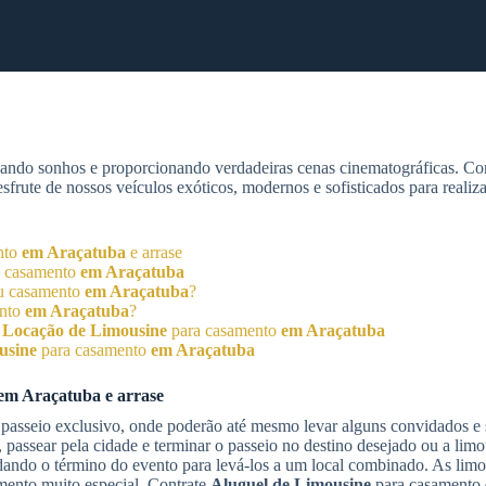
zando sonhos e proporcionando verdadeiras cenas cinematográficas. C
rute de nossos veículos exóticos, modernos e sofisticados para realiz
nto
em Araçatuba
e arrase
 casamento
em Araçatuba
u casamento
em Araçatuba
?
ento
em Araçatuba
?
o
Locação de Limousine
para casamento
em Araçatuba
usine
para casamento
em Araçatuba
em Araçatuba
e arrase
passeio exclusivo, onde poderão até mesmo levar alguns convidados e s
passear pela cidade e terminar o passeio no destino desejado ou a limo
rdando o término do evento para levá-los a um local combinado. As limo
ento muito especial. Contrate
Aluguel de Limousine
para casamento