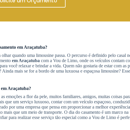
olicite um Orçamento
asamento
em Araçatuba
?
a olhar quando uma limousine passa. O percurso é definido pelo casal
amento
em Araçatuba
com a Vou de Limo, onde os veículos contam c
 para você relaxar e brindar a vida. Quem não gostaria de estar com as 
 Ainda mais se for a bordo de uma luxuosa e espaçosa limousine? Esse
o
em Araçatuba
?
emoções a flor da pele, muitos familiares, amigos, muitas coisas para
Mais que um serviço luxuoso, contar com um veículo espaçoso, conduzi
aneado por uma empresa que pensa em proporcionar a melhor experiência 
to mais que um meio de transporte. O dia do casamento é um marco na 
iar para realizar esse serviço tão especial como a Vou de Limo é perfe