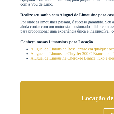
com a Vou de Limo.
Realize seu sonho com
Aluguel de Limousine
para cas
Por onde as limousines passam, é sucesso garantido. Seu a
ainda contar com um motorista acostumado a lidar com ess
para proporcionar uma experiência única e inesquecível, c
Conheça nossas Limousines para Locação
Aluguel de Limousine Rosa: arrase em qualquer oc
Aluguel de Limousine Chrysler 300 C Branca: confo
Aluguel de Limousine Cherokee Branca: luxo e eleg
Locação de