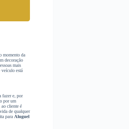
 no momento da
om decoração
pessoas mais
 veículo está
 fazer e, por
do por um
ao cliente é
vida de qualquer
ita para
Aluguel