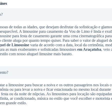
ines
o?
ssoas de todas as idades, que desejam desfrutar da sofisticação e glamo
nesquecível. A limousine para casamento da Vou de Limo é linda e exub
imousine para festa de casamento garante uma cena cinematográfica para
o cliente aluga por quanto tempo quiser. Para saber o valor de aluguel d
uel de Limousine
varia de acordo com a data, local da cerimônia, mo
ura as mais exuberantes e sofisticadas limousines
em Araçatuba
, veio 
stilo com nosso aluguel limusine mais barato.
ento?
tar a limousine para buscar a noiva e os outros passageiros nos locais 
imônia ou para levar a noiva e ficar estacionada no mesmo local durante
da festa ou da noite de núpcias. As limousines para locação são equipadas
finita, ar condicionado, música no estilo que você escolher e motorista 
em grande estilo.