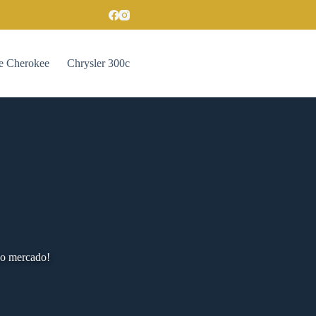
e Cherokee
Chrysler 300c
do mercado!