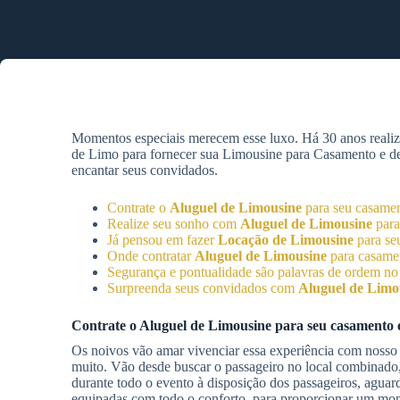
Momentos especiais merecem esse luxo. Há 30 anos reali
de Limo para fornecer sua Limousine para Casamento e desf
encantar seus convidados.
Contrate o
Aluguel de Limousine
para seu casame
Realize seu sonho com
Aluguel de Limousine
para
Já pensou em fazer
Locação de Limousine
para se
Onde contratar
Aluguel de Limousine
para casam
Segurança e pontualidade são palavras de ordem n
Surpreenda seus convidados com
Aluguel de Limo
Contrate o
Aluguel de Limousine
para seu casamento
Os noivos vão amar vivenciar essa experiência com nosso 
muito. Vão desde buscar o passageiro no local combinado, 
durante todo o evento à disposição dos passageiros, agua
equipadas com todo o conforto, para proporcionar um mom