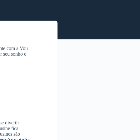
onte com a Vou
ar seu sonho e
e divertir
usine fica
usines são
em Araçatuba