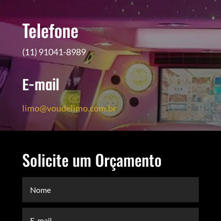
Telefone
(11) 91041-8989
E-mail
limo@voudelimo.com.br
Solicite um Orçamento